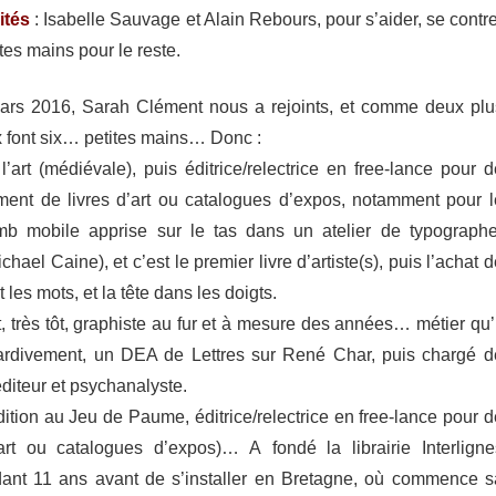
­tés
: Isabelle Sauvage et Alain Rebours, pour s’aider, se contre
ites mains pour le reste.
rs 2016, Sarah Clément nous a rejoints, et comme deux plu
x font six… petites mains… Donc :
l’art (médié­vale), puis éditrice/​relectrice en free-​lance pour 
­ment de livres d’art ou cata­logues d’expos, notam­ment pour l
b mobile apprise sur le tas dans un atelier de typographe-
ael Caine), et c’est le premier livre d’artiste(s), puis l’achat d
 et les mots, et la tête dans les doigts.
, très tôt, graphiste au fur et à mesure des années… métier qu’i
ardi­ve­ment, un DEA de Lettres sur René Char, puis chargé d
éditeur et psychanalyste.
dition au Jeu de Paume, éditrice/​relectrice en free-​lance pour 
t ou cata­logues d’expos)… A fondé la librai­rie Inter­ligne
dant 11 ans avant de s’installer en Bretagne, où commence s