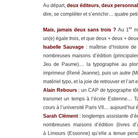
Au départ,
deux éditeurs, deux person­na­li
dire, se complé­ter et s’enrichir… quatre pet
er
Mais, jamais deux sans trois ?
Au 1
ma
un(e) égale trois, et que deux + deux + deu
Isabelle Sauvage
: maîtrise d’histoire de 
nombreuses maisons d’édition (prin­ci­pa­le
Jeu de Paume)… la typo­gra­phie au plom
imprimeur (René Jeanne), puis un autre (Mich
maté­riel typo, et la joie de retrou­ver et l’art
Alain Rebours
: un CAP de typo­graphe tôt
trans­met un temps à l’école Estienne… T
cours à l’université Paris VII… aujourd’hui 
Sarah Clément
: long­temps assis­tante d’é
nombreuses maisons d’édition (livres d’ar
à Limours (Essonne) qu’elle a tenue pen