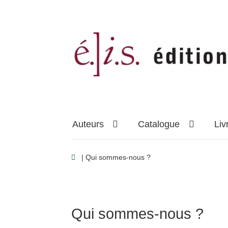
Aller
Aller
à
au
la
contenu
navigation
Auteurs
Catalogue
Liv
| Qui sommes-​nous ?
Qui sommes-​nous ?