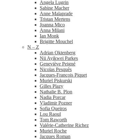
Angela Lugrin
Sabine Macher
Anne Malaprade
Tristan Mertens
Joanna Mico
Anna Milani
Ian Monk
Brigitte Mouchel
N – Z
Adrian Oktenberg
Nii Ayikwei Parkes
Geneviève Peigné
Nicolas Pesquès
Jacques-​François Piquet
Muriel Piskurski
Gilles Plazy
Nathalie B. Plon
Nadia Porcar
Vladimir Pozner
Sofia Queiros
Lou Raoul
Tom Raworth
Valérie-​Catherine Richez
Muriel Roche
Jacques Roman