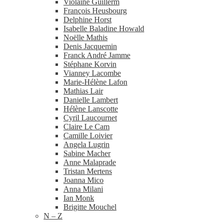
Violaine Guillerm
François Heusbourg
Delphine Horst
Isabelle Baladine Howald
Noëlle Mathis
Denis Jacquemin
Franck André Jamme
Stéphane Korvin
Vianney Lacombe
Marie-​Hélène Lafon
Mathias Lair
Danielle Lambert
Hélène Lanscotte
Cyril Laucournet
Claire Le Cam
Camille Loivier
Angela Lugrin
Sabine Macher
Anne Malaprade
Tristan Mertens
Joanna Mico
Anna Milani
Ian Monk
Brigitte Mouchel
N – Z