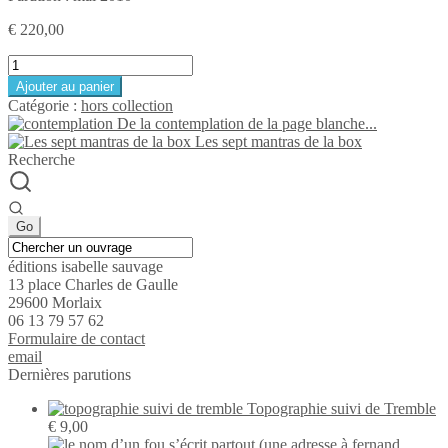
€
220,00
quantité
de
Ajouter au panier
Au
Catégorie :
hors collection
secret
De la contemplation de la page blanche...
Les sept mantras de la box
Recherche
éditions isabelle sauvage
13 place Charles de Gaulle
29600 Morlaix
06 13 79 57 62
Formu­laire de contact
email
Dernières parutions
Topographie suivi de Tremble
€
9,00