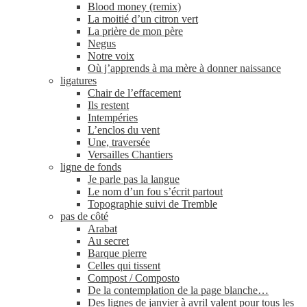
Blood money (remix)
La moitié d’un citron vert
La prière de mon père
Negus
Notre voix
Où j’apprends à ma mère à donner naissance
ligatures
Chair de l’effacement
Ils restent
Intempéries
L’enclos du vent
Une, traversée
Versailles Chantiers
ligne de fonds
Je parle pas la langue
Le nom d’un fou s’écrit partout
Topographie suivi de Tremble
pas de côté
Arabat
Au secret
Barque pierre
Celles qui tissent
Compost / Composto
De la contemplation de la page blanche…
Des lignes de janvier à avril valent pour tous les