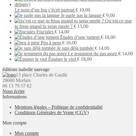
Le nom d’un fou s’écrit partout
€
10,00
Je parle pas la langue
€
9,00
Qu’est-ce que
tu feras quand tu seras morte ?
€
15,00
Fractales
€
14,00
Études d’une jument
€
18,00
Peu à peur
€
16,00
Je suis déjà tombée
€
14,00
Le testament du pas assez
€
14,00
Épuiser le viol
€
18,00
éditions isabelle sauvage
13 place Charles de Gaulle
29600 Morlaix
06 13 79 57 62
Nous écrire
Informations
Mentions légales – Politique de confidentialité
Conditions Générales de Vente (CGV)
Mon compte
Mon compte