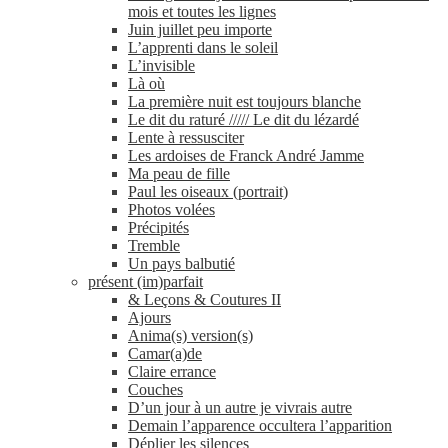
mois et toutes les lignes
Juin juillet peu importe
L’apprenti dans le soleil
L’invisible
Là où
La première nuit est toujours blanche
Le dit du raturé ///// Le dit du lézardé
Lente à ressusciter
Les ardoises de Franck André Jamme
Ma peau de fille
Paul les oiseaux (portrait)
Photos volées
Précipités
Tremble
Un pays balbutié
présent (im)parfait
& Leçons & Coutures II
Ajours
Anima(s) version(s)
Camar(a)de
Claire errance
Couches
D’un jour à un autre je vivrais autre
Demain l’apparence occultera l’apparition
Déplier les silences