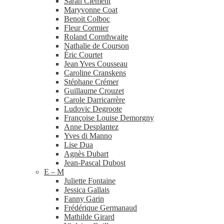
Sarah Clément
Maryvonne Coat
Benoit Colboc
Fleur Cormier
Roland Cornthwaite
Nathalie de Courson
Éric Courtet
Jean Yves Cousseau
Caroline Cranskens
Stéphane Crémer
Guillaume Crouzet
Carole Darricarrère
Ludovic Degroote
Françoise Louise Demorgny
Anne Desplantez
Yves di Manno
Lise Dua
Agnès Dubart
Jean-​Pascal Dubost
E – M
Juliette Fontaine
Jessica Gallais
Fanny Garin
Frédérique Germanaud
Mathilde Girard