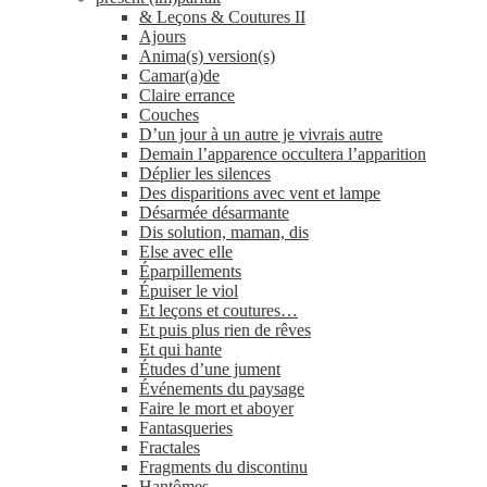
& Leçons & Coutures II
Ajours
Anima(s) version(s)
Camar(a)de
Claire errance
Couches
D’un jour à un autre je vivrais autre
Demain l’apparence occultera l’apparition
Déplier les silences
Des disparitions avec vent et lampe
Désarmée désarmante
Dis solution, maman, dis
Else avec elle
Éparpillements
Épuiser le viol
Et leçons et coutures…
Et puis plus rien de rêves
Et qui hante
Études d’une jument
Événements du paysage
Faire le mort et aboyer
Fantasqueries
Fractales
Fragments du discontinu
Hantômes