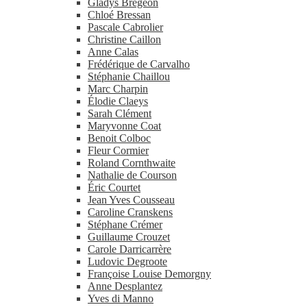
Gladys Brégeon
Chloé Bressan
Pascale Cabrolier
Christine Caillon
Anne Calas
Frédérique de Carvalho
Stéphanie Chaillou
Marc Charpin
Élodie Claeys
Sarah Clément
Maryvonne Coat
Benoit Colboc
Fleur Cormier
Roland Cornthwaite
Nathalie de Courson
Éric Courtet
Jean Yves Cousseau
Caroline Cranskens
Stéphane Crémer
Guillaume Crouzet
Carole Darricarrère
Ludovic Degroote
Françoise Louise Demorgny
Anne Desplantez
Yves di Manno