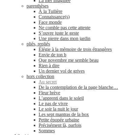
La mer imaginée
parenthèses
À la Tuilière
Connaissance(s)
Face monde
Ne comble pas cette attente
S’ouvre juste le geste
Une pierre dans mon jardin
pliés, repliés
Élégie à la mémoire de trois étrangères
Envie de ton b
Que novembre me semble beau
Rien à dire
Un dernier vol de grives
hors collection
Au secret
De la contemplation de la page blanche…
Fleur brève
L’apprenti dans le soleil
Le pas de vivre
Le soir la nuit le jour
Les sept mantras de la box
Petite épopée urbaine
Précisément là, parfois
Sommes