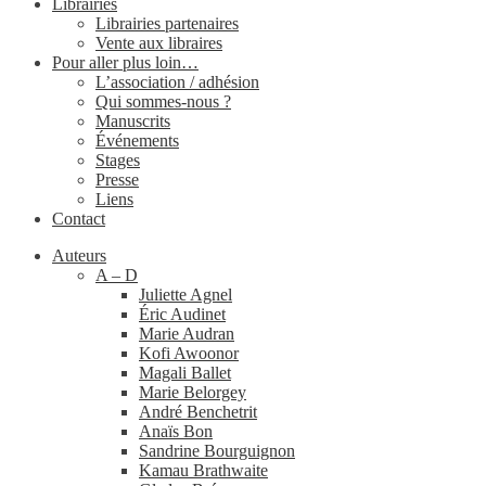
Librairies
Librairies partenaires
Vente aux libraires
Pour aller plus loin…
L’association / adhésion
Qui sommes-​nous ?
Manuscrits
Événements
Stages
Presse
Liens
Contact
Auteurs
A – D
Juliette Agnel
Éric Audinet
Marie Audran
Kofi Awoonor
Magali Ballet
Marie Belorgey
André Benchetrit
Anaïs Bon
Sandrine Bourguignon
Kamau Brathwaite