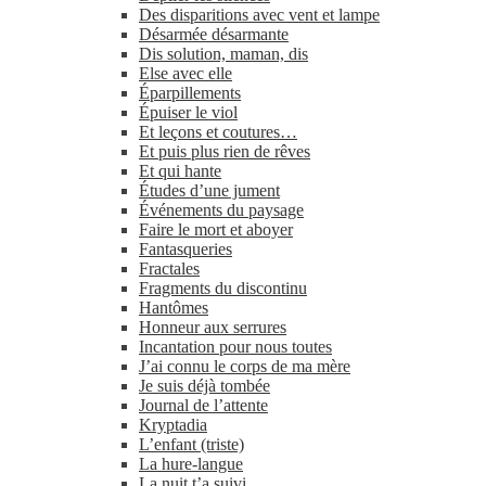
Des disparitions avec vent et lampe
Désarmée désarmante
Dis solution, maman, dis
Else avec elle
Éparpillements
Épuiser le viol
Et leçons et coutures…
Et puis plus rien de rêves
Et qui hante
Études d’une jument
Événements du paysage
Faire le mort et aboyer
Fantasqueries
Fractales
Fragments du discontinu
Hantômes
Honneur aux serrures
Incantation pour nous toutes
J’ai connu le corps de ma mère
Je suis déjà tombée
Journal de l’attente
Kryptadia
L’enfant (triste)
La hure-​langue
La nuit t’a suivi