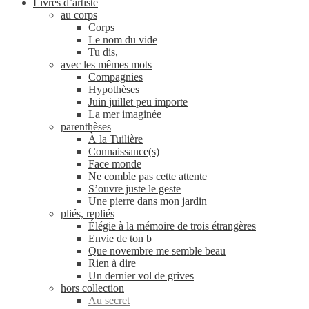
Livres d’artiste
au corps
Corps
Le nom du vide
Tu dis,
avec les mêmes mots
Compagnies
Hypothèses
Juin juillet peu importe
La mer imaginée
parenthèses
À la Tuilière
Connaissance(s)
Face monde
Ne comble pas cette attente
S’ouvre juste le geste
Une pierre dans mon jardin
pliés, repliés
Élégie à la mémoire de trois étrangères
Envie de ton b
Que novembre me semble beau
Rien à dire
Un dernier vol de grives
hors collection
Au secret