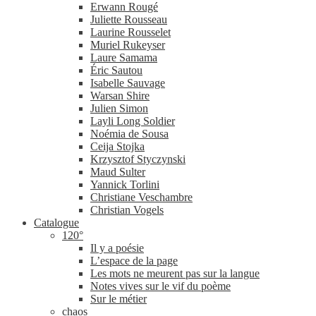
Erwann Rougé
Juliette Rousseau
Laurine Rousselet
Muriel Rukeyser
Laure Samama
Éric Sautou
Isabelle Sauvage
Warsan Shire
Julien Simon
Layli Long Soldier
Noémia de Sousa
Ceija Stojka
Krzysztof Styczynski
Maud Sulter
Yannick Torlini
Christiane Veschambre
Christian Vogels
Catalogue
120°
Il y a poésie
L’espace de la page
Les mots ne meurent pas sur la langue
Notes vives sur le vif du poème
Sur le métier
chaos