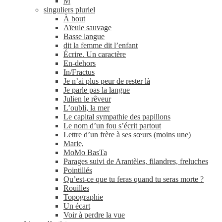
M
singuliers pluriel
À bout
Aïeule sauvage
Basse langue
dit la femme dit l’enfant
Écrire. Un caractère
En-​dehors
In/​Fractus
Je n’ai plus peur de rester là
Je parle pas la langue
Julien le rêveur
L’oubli, la mer
Le capital sympathie des papillons
Le nom d’un fou s’écrit partout
Lettre d’un frère à ses sœurs (moins une)
Marie,
MoMo BasTa
Parages suivi de Arantèles, filandres, freluches
Pointillés
Qu’est-ce que tu feras quand tu seras morte ?
Rouilles
Topographie
Un écart
Voir à perdre la vue