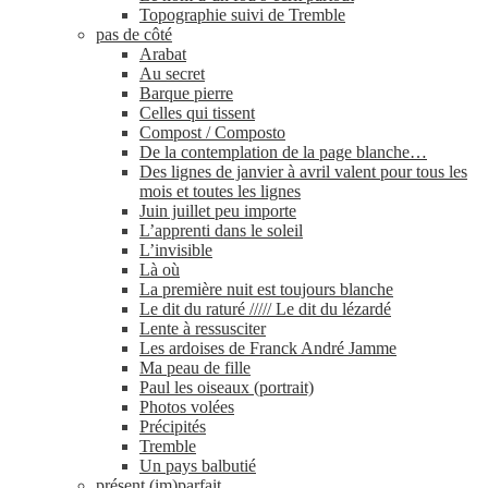
Topographie suivi de Tremble
pas de côté
Arabat
Au secret
Barque pierre
Celles qui tissent
Compost / Composto
De la contemplation de la page blanche…
Des lignes de janvier à avril valent pour tous les
mois et toutes les lignes
Juin juillet peu importe
L’apprenti dans le soleil
L’invisible
Là où
La première nuit est toujours blanche
Le dit du raturé ///// Le dit du lézardé
Lente à ressusciter
Les ardoises de Franck André Jamme
Ma peau de fille
Paul les oiseaux (portrait)
Photos volées
Précipités
Tremble
Un pays balbutié
présent (im)parfait