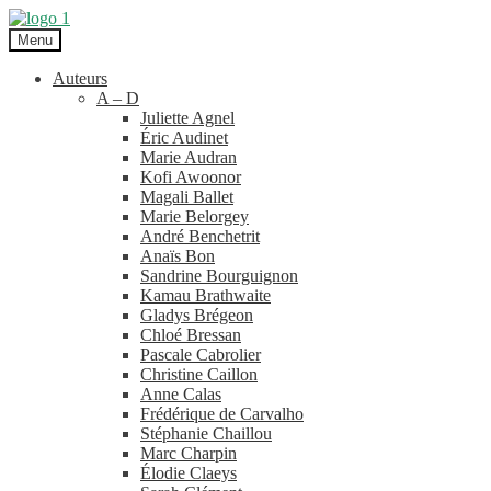
Aller
Aller
à
au
Menu
la
contenu
navigation
Auteurs
A – D
Juliette Agnel
Éric Audinet
Marie Audran
Kofi Awoonor
Magali Ballet
Marie Belorgey
André Benchetrit
Anaïs Bon
Sandrine Bourguignon
Kamau Brathwaite
Gladys Brégeon
Chloé Bressan
Pascale Cabrolier
Christine Caillon
Anne Calas
Frédérique de Carvalho
Stéphanie Chaillou
Marc Charpin
Élodie Claeys