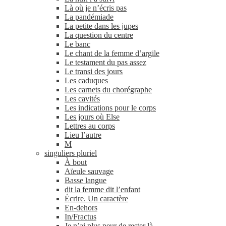
Là où je n’écris pas
La pandémiade
La petite dans les jupes
La question du centre
Le banc
Le chant de la femme d’argile
Le testament du pas assez
Le transi des jours
Les caduques
Les carnets du chorégraphe
Les cavités
Les indications pour le corps
Les jours où Else
Lettres au corps
Lieu l’autre
M
singuliers pluriel
À bout
Aïeule sauvage
Basse langue
dit la femme dit l’enfant
Écrire. Un caractère
En-​dehors
In/​Fractus
Je n’ai plus peur de rester là