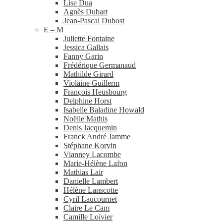
Lise Dua
Agnès Dubart
Jean-​Pascal Dubost
E – M
Juliette Fontaine
Jessica Gallais
Fanny Garin
Frédérique Germanaud
Mathilde Girard
Violaine Guillerm
François Heusbourg
Delphine Horst
Isabelle Baladine Howald
Noëlle Mathis
Denis Jacquemin
Franck André Jamme
Stéphane Korvin
Vianney Lacombe
Marie-​Hélène Lafon
Mathias Lair
Danielle Lambert
Hélène Lanscotte
Cyril Laucournet
Claire Le Cam
Camille Loivier