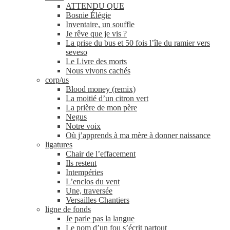
ATTENDU QUE
Bosnie Élégie
Inventaire, un souffle
Je rêve que je vis ?
La prise du bus et 50 fois l’île du ramier vers
seveso
Le Livre des morts
Nous vivons cachés
corp/​us
Blood money (remix)
La moitié d’un citron vert
La prière de mon père
Negus
Notre voix
Où j’apprends à ma mère à donner naissance
ligatures
Chair de l’effacement
Ils restent
Intempéries
L’enclos du vent
Une, traversée
Versailles Chantiers
ligne de fonds
Je parle pas la langue
Le nom d’un fou s’écrit partout