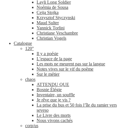
Layli Long Soldier
Noémia de Sousa
Ceija Stojka
Krzysztof Styczynski
Maud Sulter
Yannick Torlini
Christiane Veschambre
Christian Vogels
Catalogue
120°
Il y a poésie
L’espace de la page
Les mots ne meurent pas sur la langue
Notes vives sur le vif du poème
Sur le métier
chaos
ATTENDU QUE
Bosnie Élégie
Inventaire, un souffle
Je rêve que je vis ?
La prise du bus et 50 fois l’île du ramier vers
seveso
Le Livre des morts
Nous vivons cachés
corp/​us