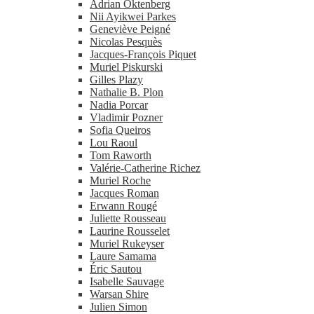
Adrian Oktenberg
Nii Ayikwei Parkes
Geneviève Peigné
Nicolas Pesquès
Jacques-​François Piquet
Muriel Piskurski
Gilles Plazy
Nathalie B. Plon
Nadia Porcar
Vladimir Pozner
Sofia Queiros
Lou Raoul
Tom Raworth
Valérie-​Catherine Richez
Muriel Roche
Jacques Roman
Erwann Rougé
Juliette Rousseau
Laurine Rousselet
Muriel Rukeyser
Laure Samama
Éric Sautou
Isabelle Sauvage
Warsan Shire
Julien Simon