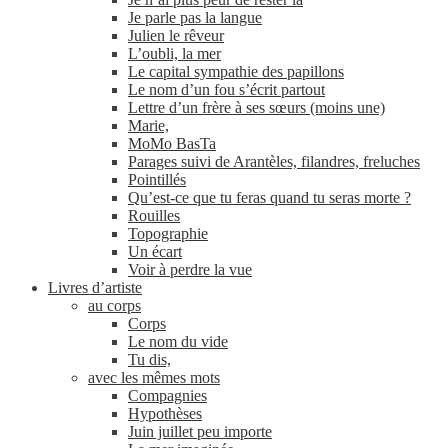
Je parle pas la langue
Julien le rêveur
L’oubli, la mer
Le capital sympathie des papillons
Le nom d’un fou s’écrit partout
Lettre d’un frère à ses sœurs (moins une)
Marie,
MoMo BasTa
Parages suivi de Arantèles, filandres, freluches
Pointillés
Qu’est-ce que tu feras quand tu seras morte ?
Rouilles
Topographie
Un écart
Voir à perdre la vue
Livres d’artiste
au corps
Corps
Le nom du vide
Tu dis,
avec les mêmes mots
Compagnies
Hypothèses
Juin juillet peu importe