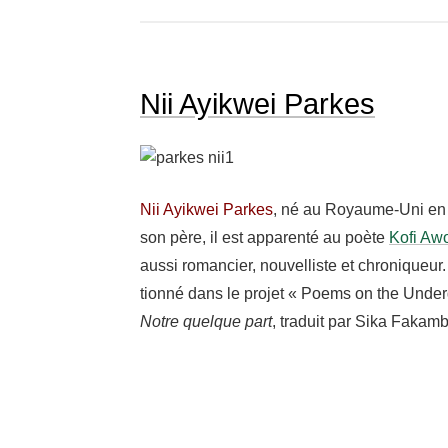
Nii Ayikwei Parkes
Nii Ayik­wei Parkes
, né au Royaume-​Uni en
son père, il est appa­renté au poète
Kofi Awo
aussi roman­cier, nouvel­liste et chro­ni­queur
tionné dans le projet « Poems on the Under­g
Notre quelque part
, traduit par Sika Fakam