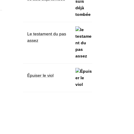
Le testament du pas
assez
Épuiser le viol
s
s