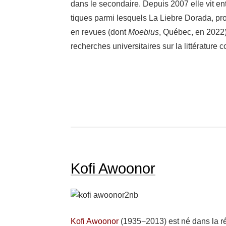
dans le secon­daire. Depuis 2007 elle vit ent
tiques parmi lesquels La Liebre Dorada, proj
en revues (dont
Moebius
, Québec, en 2022)
recherches univer­si­taires sur la litté­ra­ture 
Kofi Awoonor
Kofi Awoo­nor
(1935−2013) est né dans la régi