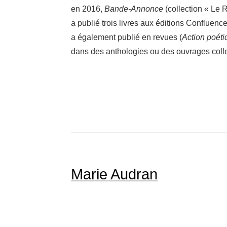
en 2016,
Bande-​Annonce
(collec­tion « Le R
a publié trois livres aux éditions Confluenc
a égale­ment publié en revues (
Action poéti
dans des antho­lo­gies ou des ouvrages collec
Marie Audran