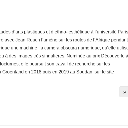
des d’arts plas­tiques et d’ethno- esthé­tique à l’université Pari
tre avec Jean Rouch l’amène sur les routes de l’Afrique pendant
brique une machine, la camera obscura numé­rique, qu’elle utilis
u à des images très singu­lières. Nomi­née au prix Décou­verte a
octurnes, elle pour­suit son travail de recherche sur les
 au Groen­land en 2018 puis en 2019 au Soudan, sur le site
»