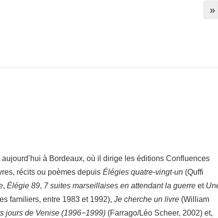
»
aujourd’hui à Bordeaux, où il dirige les éditions Confluences
livres, récits ou poèmes depuis
Élégies quatre-​vingt-​un
(Quffi
e
,
Élégie 89
,
7 suites marseillaises en atten­dant la guerre
et
Un
s fami­liers, entre 1983 et 1992),
Je cherche un livre
(William
s jours de Venise
(1996−1999)
(Farrago/​Léo Scheer, 2002) et,