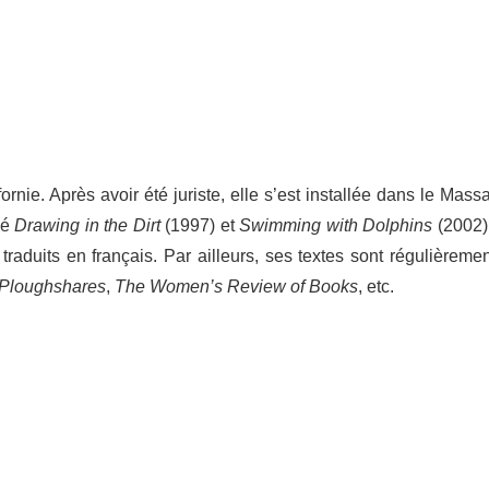
r­nie. Après avoir été juriste, elle s’est instal­lée dans le Mass
ié
Drawing in the Dirt
(1997) et
Swim­ming with Dolphins
(2002)
raduits en fran­çais. Par ailleurs, ses textes sont régu­liè­re­me
Plough­shares
,
The Women’s Review of Books
, etc.