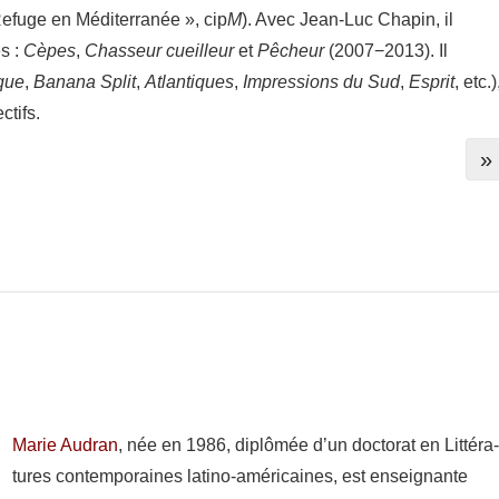
efuge en Médi­ter­ra­née », cip
M
). Avec Jean-​Luc Chapin, il
es :
Cèpes
,
Chas­seur cueilleur
et
Pêcheur
(2007−2013). Il
que
,
Banana Split
,
Atlan­tiques
,
Impres­sions du Sud
,
Esprit
, etc.)
­tifs.
»
Marie Audran
, née en 1986, diplô­mée d’un docto­rat en Litté­ra
tures contem­po­raines latino-​américaines, est ensei­gnante