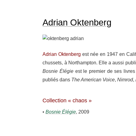
Adrian Oktenberg
Adrian Okten­berg
est née en 1947 en Cali­fo
chus­sets, à Northamp­ton. Elle a aussi publ
Bosnie Élégie
est le premier de ses livres t
publiés dans
The Ameri­can Voice
,
Nimrod
,
Collection « chaos »
•
Bosnie Élégie
, 2009