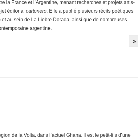
re la France et l’Argentine, menant recherches et projets artis­
et édito­rial
carto­nero
. Elle a publié plusieurs récits poétiques
 et au sein de La Liebre Dorada, ainsi que de nombreuses
contem­po­raine argen­tine.
»
on de la Volta, dans l’actuel Ghana. Il est le petit-​fils d’une