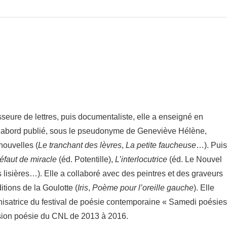
seure de lettres, puis docu­men­ta­liste, elle a ensei­gné en
 d’abord publié, sous le pseu­do­nyme de Gene­viève Hélène,
 nouvelles (
Le tran­chant des lèvres
,
La petite faucheuse
…). Pui
éfaut de miracle
(éd. Poten­tille),
L’interlocutrice
(éd. Le Nouvel
 lisières…). Elle a colla­boré avec des peintres et des graveurs
itions de la Goulotte (
Iris
,
Poème pour l’oreille gauche
). Elle
nisatrice du festi­val de poésie contem­po­raine « Samedi poésie
sion poésie du CNL de 2013 à 2016.