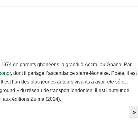
 1974 de parents ghanéens, a grandi à Accra, au Ghana. Par
o­nor
, dont il partage l’ascendance sierra-​léonaise. Poète, il est
. Il est l’un des plus jeunes auteurs vivants à avoir été sélec­
round » du réseau de trans­port londo­nien. Il est l’auteur de
bi aux éditions Zulma (2014).
»