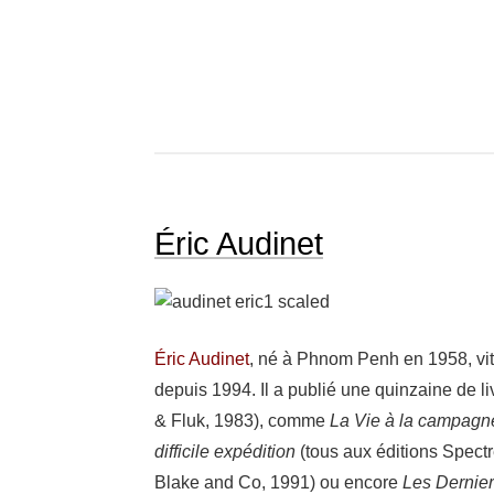
Éric Audinet
Éric Audi­net
, né à Phnom Penh en 1958, vit 
depuis 1994. Il a publié une quin­zaine de 
& Fluk, 1983), comme
La Vie à la campagn
diffi­cile expé­di­tion
(tous aux éditions Spectre
Blake and Co, 1991) ou encore
Les Dernier