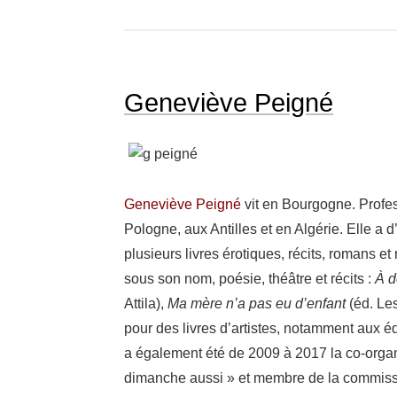
Geneviève Peigné
Gene­viève Peigné
vit en Bour­gogne. Profes­
Pologne, aux Antilles et en Algé­rie. Elle a
plusieurs livres érotiques, récits, romans et
sous son nom, poésie, théâtre et récits :
À d
Attila),
Ma mère n’a pas eu d’enfant
(éd. Les
pour des livres d’artistes, notam­ment aux éd
a égale­ment été de 2009 à 2017 la co-​orga
dimanche aussi » et membre de la commis­