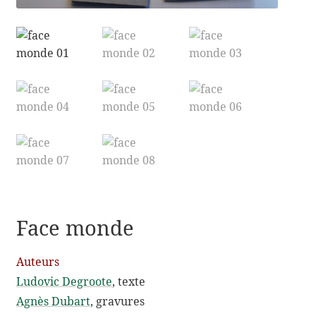
menu
enfant
Contact
Face monde
Auteurs
Ludovic Degroote
, texte
Agnès Dubart
, gravures