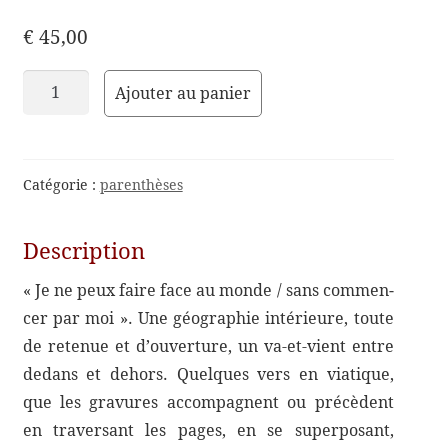
€
45,00
quantité
Ajouter au panier
de
Face
monde
Catégorie :
parenthèses
Description
« Je ne peux faire face au monde / sans commen­
cer par moi ». Une géogra­phie inté­rieure, toute
de rete­nue et d’ouverture, un va-​et-​vient entre
dedans et dehors. Quelques vers en viatique,
que les gravures accom­pagnent ou précèdent
en traver­sant les pages, en se super­po­sant,