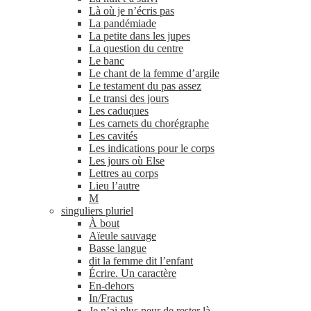
Là où je n’écris pas
La pandémiade
La petite dans les jupes
La question du centre
Le banc
Le chant de la femme d’argile
Le testament du pas assez
Le transi des jours
Les caduques
Les carnets du chorégraphe
Les cavités
Les indications pour le corps
Les jours où Else
Lettres au corps
Lieu l’autre
M
singuliers pluriel
À bout
Aïeule sauvage
Basse langue
dit la femme dit l’enfant
Écrire. Un caractère
En-​dehors
In/​Fractus
Je n’ai plus peur de rester là