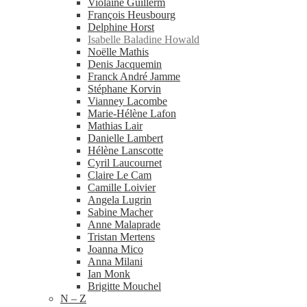
Violaine Guillerm
François Heusbourg
Delphine Horst
Isabelle Baladine Howald
Noëlle Mathis
Denis Jacquemin
Franck André Jamme
Stéphane Korvin
Vianney Lacombe
Marie-​Hélène Lafon
Mathias Lair
Danielle Lambert
Hélène Lanscotte
Cyril Laucournet
Claire Le Cam
Camille Loivier
Angela Lugrin
Sabine Macher
Anne Malaprade
Tristan Mertens
Joanna Mico
Anna Milani
Ian Monk
Brigitte Mouchel
N – Z