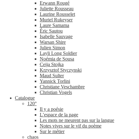
Erwann Rougé
Juliette Rousseau
Laurine Rousselet
Muriel Rukeyser
Laure Samama
Éric Sautou
Isabelle Sauvage
Warsan Shire
Julien Simon
Layli Long Soldier
Noémia de Sousa
Ceija Stojka
Krzysztof Styczynski
Maud Sulter
Yannick Torlini
Christiane Veschambre
Christian Vogels
Catalogue
120°
Il y a poésie
L’espace de la page
Les mots ne meurent pas sur la langue
Notes vives sur le vif du poème
Sur le métier
chaos