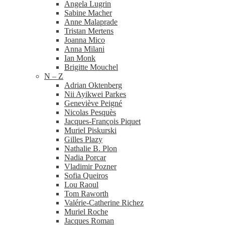
Angela Lugrin
Sabine Macher
Anne Malaprade
Tristan Mertens
Joanna Mico
Anna Milani
Ian Monk
Brigitte Mouchel
N – Z
Adrian Oktenberg
Nii Ayikwei Parkes
Geneviève Peigné
Nicolas Pesquès
Jacques-​François Piquet
Muriel Piskurski
Gilles Plazy
Nathalie B. Plon
Nadia Porcar
Vladimir Pozner
Sofia Queiros
Lou Raoul
Tom Raworth
Valérie-​Catherine Richez
Muriel Roche
Jacques Roman