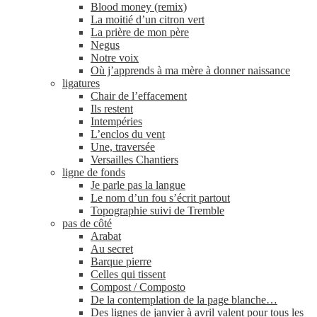
Blood money (remix)
La moitié d’un citron vert
La prière de mon père
Negus
Notre voix
Où j’apprends à ma mère à donner naissance
ligatures
Chair de l’effacement
Ils restent
Intempéries
L’enclos du vent
Une, traversée
Versailles Chantiers
ligne de fonds
Je parle pas la langue
Le nom d’un fou s’écrit partout
Topographie suivi de Tremble
pas de côté
Arabat
Au secret
Barque pierre
Celles qui tissent
Compost / Composto
De la contemplation de la page blanche…
Des lignes de janvier à avril valent pour tous les