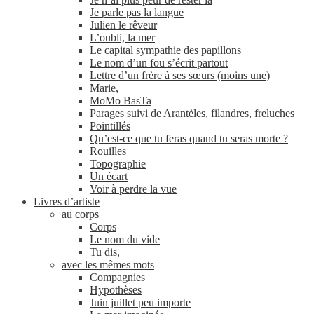
Je parle pas la langue
Julien le rêveur
L’oubli, la mer
Le capital sympathie des papillons
Le nom d’un fou s’écrit partout
Lettre d’un frère à ses sœurs (moins une)
Marie,
MoMo BasTa
Parages suivi de Arantèles, filandres, freluches
Pointillés
Qu’est-ce que tu feras quand tu seras morte ?
Rouilles
Topographie
Un écart
Voir à perdre la vue
Livres d’artiste
au corps
Corps
Le nom du vide
Tu dis,
avec les mêmes mots
Compagnies
Hypothèses
Juin juillet peu importe