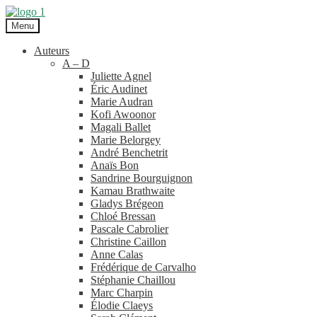
Aller
Aller
à
au
Menu
la
contenu
navigation
Auteurs
A – D
Juliette Agnel
Éric Audinet
Marie Audran
Kofi Awoonor
Magali Ballet
Marie Belorgey
André Benchetrit
Anaïs Bon
Sandrine Bourguignon
Kamau Brathwaite
Gladys Brégeon
Chloé Bressan
Pascale Cabrolier
Christine Caillon
Anne Calas
Frédérique de Carvalho
Stéphanie Chaillou
Marc Charpin
Élodie Claeys