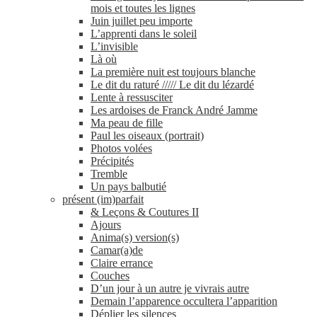
mois et toutes les lignes
Juin juillet peu importe
L’apprenti dans le soleil
L’invisible
Là où
La première nuit est toujours blanche
Le dit du raturé ///// Le dit du lézardé
Lente à ressusciter
Les ardoises de Franck André Jamme
Ma peau de fille
Paul les oiseaux (portrait)
Photos volées
Précipités
Tremble
Un pays balbutié
présent (im)parfait
& Leçons & Coutures II
Ajours
Anima(s) version(s)
Camar(a)de
Claire errance
Couches
D’un jour à un autre je vivrais autre
Demain l’apparence occultera l’apparition
Déplier les silences