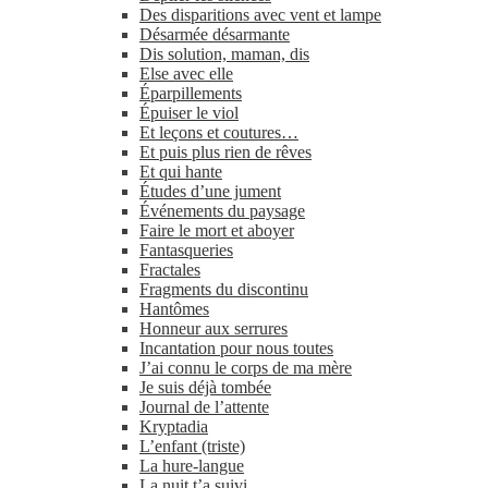
Des disparitions avec vent et lampe
Désarmée désarmante
Dis solution, maman, dis
Else avec elle
Éparpillements
Épuiser le viol
Et leçons et coutures…
Et puis plus rien de rêves
Et qui hante
Études d’une jument
Événements du paysage
Faire le mort et aboyer
Fantasqueries
Fractales
Fragments du discontinu
Hantômes
Honneur aux serrures
Incantation pour nous toutes
J’ai connu le corps de ma mère
Je suis déjà tombée
Journal de l’attente
Kryptadia
L’enfant (triste)
La hure-​langue
La nuit t’a suivi