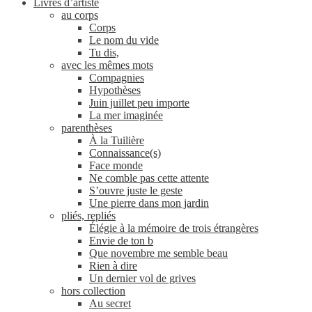
Livres d’artiste
au corps
Corps
Le nom du vide
Tu dis,
avec les mêmes mots
Compagnies
Hypothèses
Juin juillet peu importe
La mer imaginée
parenthèses
À la Tuilière
Connaissance(s)
Face monde
Ne comble pas cette attente
S’ouvre juste le geste
Une pierre dans mon jardin
pliés, repliés
Élégie à la mémoire de trois étrangères
Envie de ton b
Que novembre me semble beau
Rien à dire
Un dernier vol de grives
hors collection
Au secret