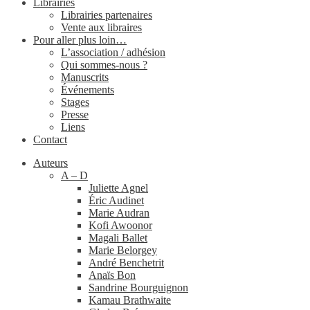
Librairies
Librairies partenaires
Vente aux libraires
Pour aller plus loin…
L’association / adhésion
Qui sommes-​nous ?
Manuscrits
Événements
Stages
Presse
Liens
Contact
Auteurs
A – D
Juliette Agnel
Éric Audinet
Marie Audran
Kofi Awoonor
Magali Ballet
Marie Belorgey
André Benchetrit
Anaïs Bon
Sandrine Bourguignon
Kamau Brathwaite