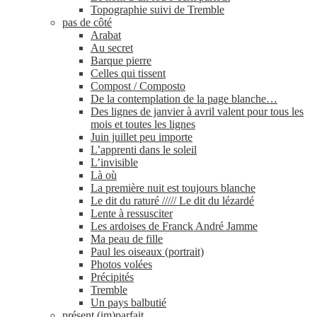
Topographie suivi de Tremble
pas de côté
Arabat
Au secret
Barque pierre
Celles qui tissent
Compost / Composto
De la contemplation de la page blanche…
Des lignes de janvier à avril valent pour tous les
mois et toutes les lignes
Juin juillet peu importe
L’apprenti dans le soleil
L’invisible
Là où
La première nuit est toujours blanche
Le dit du raturé ///// Le dit du lézardé
Lente à ressusciter
Les ardoises de Franck André Jamme
Ma peau de fille
Paul les oiseaux (portrait)
Photos volées
Précipités
Tremble
Un pays balbutié
présent (im)parfait