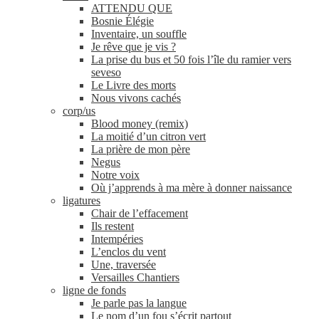
ATTENDU QUE
Bosnie Élégie
Inventaire, un souffle
Je rêve que je vis ?
La prise du bus et 50 fois l’île du ramier vers
seveso
Le Livre des morts
Nous vivons cachés
corp/​us
Blood money (remix)
La moitié d’un citron vert
La prière de mon père
Negus
Notre voix
Où j’apprends à ma mère à donner naissance
ligatures
Chair de l’effacement
Ils restent
Intempéries
L’enclos du vent
Une, traversée
Versailles Chantiers
ligne de fonds
Je parle pas la langue
Le nom d’un fou s’écrit partout