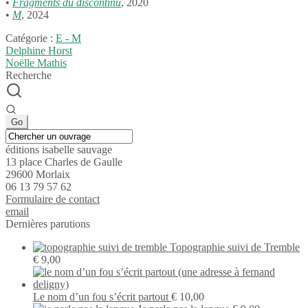
•
Frag­ments du discon­tinu
, 2020
•
M
, 2024
Catégorie :
E - M
Navigation
Article
Delphine Horst
précédent :
Article
Noëlle Mathis
de
suivant :
Recherche
l’article
éditions isabelle sauvage
13 place Charles de Gaulle
29600 Morlaix
06 13 79 57 62
Formu­laire de contact
email
Dernières parutions
Topographie suivi de Tremble
€
9,00
Le nom d’un fou s’écrit partout
€
10,00