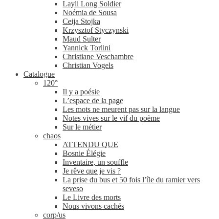
Layli Long Soldier
Noémia de Sousa
Ceija Stojka
Krzysztof Styczynski
Maud Sulter
Yannick Torlini
Christiane Veschambre
Christian Vogels
Catalogue
120°
Il y a poésie
L’espace de la page
Les mots ne meurent pas sur la langue
Notes vives sur le vif du poème
Sur le métier
chaos
ATTENDU QUE
Bosnie Élégie
Inventaire, un souffle
Je rêve que je vis ?
La prise du bus et 50 fois l’île du ramier vers
seveso
Le Livre des morts
Nous vivons cachés
corp/​us