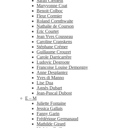
Sarah Clément
Maryvonne Coat
Benoit Colboc
Fleur Cormier
Roland Cornthwaite
Nathalie de Courson
Éric Courtet
Jean Yves Cousseau
Caroline Cranskens
Stéphane Crémer
Guillaume Crouzet
Carole Darricarrère
Ludovic Degroote
Françoise Louise Demorgny
Anne Desplantez
Yves di Manno
Lise Dua
Agnès Dubart
Jean-​Pascal Dubost
E – M
Juliette Fontaine
Jessica Gallais
Fanny Garin
Frédérique Germanaud
Mathilde Girard