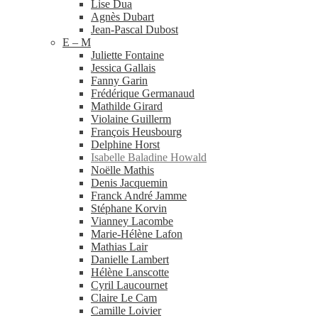
Lise Dua
Agnès Dubart
Jean-​Pascal Dubost
E – M
Juliette Fontaine
Jessica Gallais
Fanny Garin
Frédérique Germanaud
Mathilde Girard
Violaine Guillerm
François Heusbourg
Delphine Horst
Isabelle Baladine Howald
Noëlle Mathis
Denis Jacquemin
Franck André Jamme
Stéphane Korvin
Vianney Lacombe
Marie-​Hélène Lafon
Mathias Lair
Danielle Lambert
Hélène Lanscotte
Cyril Laucournet
Claire Le Cam
Camille Loivier