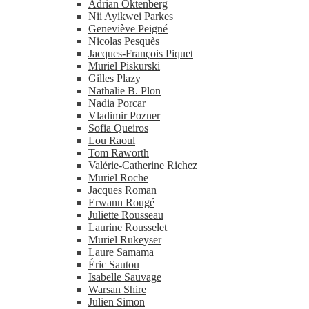
Adrian Oktenberg
Nii Ayikwei Parkes
Geneviève Peigné
Nicolas Pesquès
Jacques-​François Piquet
Muriel Piskurski
Gilles Plazy
Nathalie B. Plon
Nadia Porcar
Vladimir Pozner
Sofia Queiros
Lou Raoul
Tom Raworth
Valérie-​Catherine Richez
Muriel Roche
Jacques Roman
Erwann Rougé
Juliette Rousseau
Laurine Rousselet
Muriel Rukeyser
Laure Samama
Éric Sautou
Isabelle Sauvage
Warsan Shire
Julien Simon