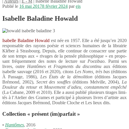
|
Auteurs
|
E - M
| Isabelle Baladine Howald
Publié le
16 mai 2017
8 février 2024
par
eis
Isabelle Baladine Howald
Isabelle Bala­dine Howald
est née en 1957. Elle a été jusqu’en 2020
respon­sable des rayons poésie et sciences humaines de la librai­rie
Kléber à Stras­bourg. Depuis, elle conti­nue de consa­crer une partie
de son temps aux « rivages de la pensée philo­so­phique » en propo­
sant fréquem­ment des notes de lecture sur
Poezi­bao
. Parmi ses
livres, outre
Hantômes
et
Frag­ments du discon­tinu
aux éditions
isabelle sauvage (2016 et 2020), citons
Les Noms, très bas
(éditions
À Passage, 1986),
Les États de la démo­li­tion
(éditions Jacques
Brémond, 2002),
Secret des souffles
(éditions Melville, 2004),
La
Douleur du retour
et
Mouve­ment d’adieu, constam­ment empê­ché
(La Cabane, 2009 et 2010). Elle a aussi publié plusieurs tirages limi­
tés à l’Atelier des Grames et parti­cipé à plusieurs livres d’artiste aux
éditions Jacques Brémond, Double Cloche et Les lieux dits.
Collection « présent (im)parfait »
•
Hantômes
, 2016