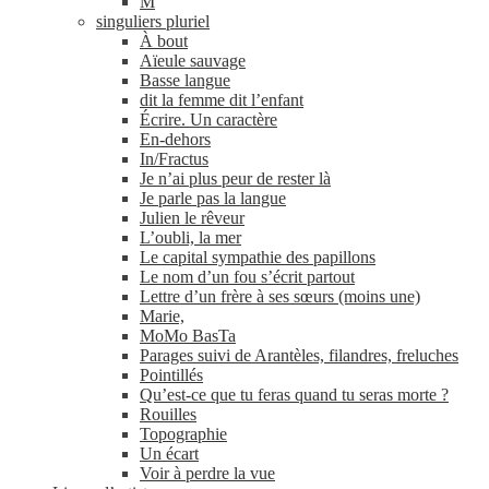
M
singuliers pluriel
À bout
Aïeule sauvage
Basse langue
dit la femme dit l’enfant
Écrire. Un caractère
En-​dehors
In/​Fractus
Je n’ai plus peur de rester là
Je parle pas la langue
Julien le rêveur
L’oubli, la mer
Le capital sympathie des papillons
Le nom d’un fou s’écrit partout
Lettre d’un frère à ses sœurs (moins une)
Marie,
MoMo BasTa
Parages suivi de Arantèles, filandres, freluches
Pointillés
Qu’est-ce que tu feras quand tu seras morte ?
Rouilles
Topographie
Un écart
Voir à perdre la vue