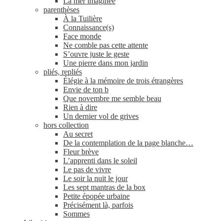
La mer imaginée
parenthèses
À la Tuilière
Connaissance(s)
Face monde
Ne comble pas cette attente
S’ouvre juste le geste
Une pierre dans mon jardin
pliés, repliés
Élégie à la mémoire de trois étrangères
Envie de ton b
Que novembre me semble beau
Rien à dire
Un dernier vol de grives
hors collection
Au secret
De la contemplation de la page blanche…
Fleur brève
L’apprenti dans le soleil
Le pas de vivre
Le soir la nuit le jour
Les sept mantras de la box
Petite épopée urbaine
Précisément là, parfois
Sommes