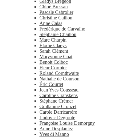
Gladys Brégeon
Chloé Bressan
Pascale Cabrolier
Christine Caillon
Anne Calas
Frédérique de Carvalho
Stéphanie Chaillou
Marc Charpin
Élodie Claeys
Sarah Clément
Maryvonne Coat
Benoit Colboc
Fleur Cormier
Roland Cornthwaite
Nathalie de Courson
Éric Courtet
Jean Yves Cousseau
Caroline Cranskens
Stéphane Crémer
Guillaume Crouzet
Carole Darricarrère
Ludovic Degroote
Françoise Louise Demorgny
Anne Desplantez
Yves di Manno