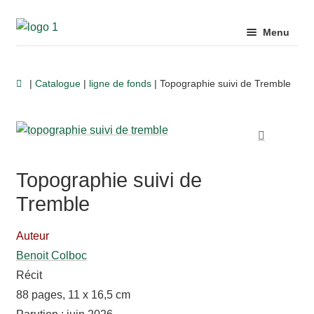
Aller
Aller
Menu
à
au
la
contenu
Ouvrir
Auteurs
navigation
|
Catalogue
|
ligne de fonds
| Topographie suivi de Tremble
le
menu
Ouvrir
enfant
Catalogue
le
menu
🔍
Ouvrir
enfant
Topographie suivi de
Livres d’artiste
le
Tremble
menu
Ouvrir
enfant
Librairies
Auteur
le
Benoit Colboc
menu
Ouvrir
enfant
Récit
Pour aller plus loin…
le
88 pages, 11 x 16,5 cm
menu