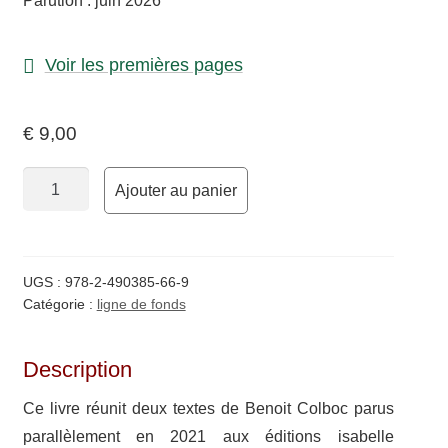
Parution : juin 2026
enfant
Contact
Voir les premières pages
€
9,00
quantité
Ajouter au panier
de
Topographie
suivi
de
UGS :
978-2-490385-66-9
Tremble
Catégorie :
ligne de fonds
Description
Ce livre réunit deux textes de Benoit Colboc parus
paral­lè­le­ment en 2021 aux éditions isabelle