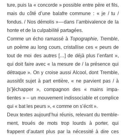
ture, puis la « concorde » possible entre père et fils,
mais du côté d’une balafre commune : « je / tu /
fondus. / Nos démo­lis » — dans l’ambivalence de la
honte et de la culpa­bi­lité partagées.
Comme un écho ramassé à
Topo­gra­phie,
Tremble
,
un poème au long cours, cris­tal­lise ces « peurs de
tout de moi des autres […] de déjà plus l’enfant »,
qui doit faire avec « la mesure de / la présence qui
détraque ». On y croise aussi Alcool, dont Tremble,
aussi­tôt sujet à part entière, « ne parvient pas / à
[s’]échapper », compa­gnon des « mains impa­
tientes » – un mouve­ment indis­so­ciable et complice
qui « bat les peurs », « comme on s’écrit ».
Deux textes aujourd’hui réunis, rele­vant du trem­ble­
ment, troués de mots trop lourds à porter, qui
frappent d’autant plus par la néces­sité à dire ces