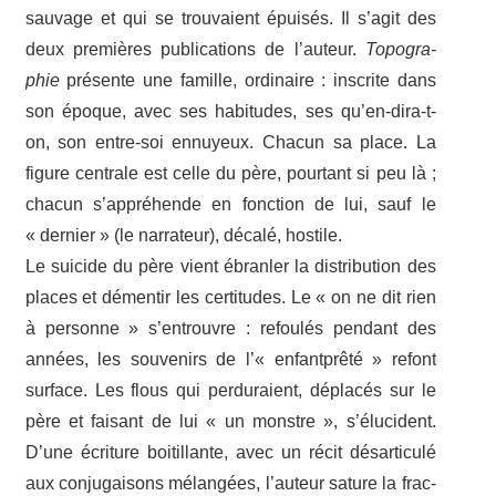
sauvage et qui se trou­vaient épui­sés. Il s’agit des
deux premières publi­ca­tions de l’auteur.
Topo­gra­
phie
présente une famille, ordi­naire : inscrite dans
son époque, avec ses habi­tudes, ses qu’en-dira-t-
on, son entre-​soi ennuyeux. Chacun sa place. La
figure centrale est celle du père, pour­tant si peu là ;
chacun s’appréhende en fonc­tion de lui, sauf le
« dernier » (le narra­teur), décalé, hostile.
Le suicide du père vient ébran­ler la distri­bu­tion des
places et démen­tir les certi­tudes. Le « on ne dit rien
à personne » s’entrouvre : refou­lés pendant des
années, les souve­nirs de l’« enfant­prêté » refont
surface. Les flous qui perdu­raient, dépla­cés sur le
père et faisant de lui « un monstre », s’élucident.
D’une écri­ture boitillante, avec un récit désar­ti­culé
aux conju­gai­sons mélan­gées, l’auteur sature la frac­