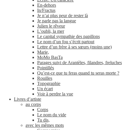
En-​dehors
In/​Fractus
Je n’ai plus peur de rester là
Je parle pas la langue
Julien le rêveur
L’oubli, la mer
Le capital sympathie des papillons
Le nom d’un fou s’écrit partout
Lettre d’un frère à ses sœurs (moins une)
Marie,
MoMo BasTa
Parages suivi de Arantèles, filandres, freluches
Pointillés
Qu’est-ce que tu feras quand tu seras morte ?
Rouilles
Topographie
Un écart
Voir à perdre la vue
Livres d’artiste
au corps
Corps
Le nom du vide
Tu dis,
avec les mêmes mots