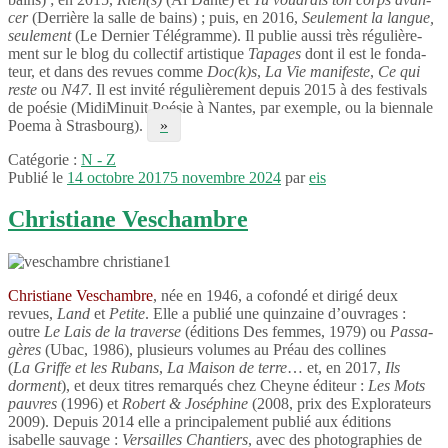
cer
(Derrière la salle de bains) ; puis, en 2016,
Seule­ment la langue,
seule­ment
(Le Dernier Télé­gramme). Il publie aussi très régu­liè­re­
ment sur le blog du collec­tif artis­tique
Tapages
dont il est le fonda­
teur, et dans des revues comme
Doc(k)s
,
La Vie mani­feste
,
Ce qui
reste
ou
N47
. Il est invité régu­liè­re­ment depuis 2015 à des festi­vals
de poésie (Midi­Mi­nuit Poésie à Nantes, par exemple, ou la bien­nale
Poema à Stras­bourg).
»
Catégorie :
N - Z
Publié le
14 octobre 2017
5 novembre 2024
par
eis
Christiane Veschambre
Chris­tiane Veschambre
, née en 1946, a cofondé et dirigé deux
revues,
Land
et
Petite
. Elle a publié une quin­zaine d’ouvrages :
outre
Le Lais de la traverse
(éditions Des femmes, 1979) ou
Passa­
gères
(Ubac, 1986), plusieurs volumes au Préau des collines
(
La Griffe et les Rubans
,
La Maison de terre
… et, en 2017,
Ils
dorment
), et deux titres remar­qués chez Cheyne éditeur :
Les Mots
pauvres
(1996) et
Robert & José­phine
(2008, prix des Explo­ra­teurs
2009). Depuis 2014 elle a prin­ci­pa­le­ment publié aux éditions
isabelle sauvage :
Versailles Chan­tiers
, avec des photo­gra­phies de