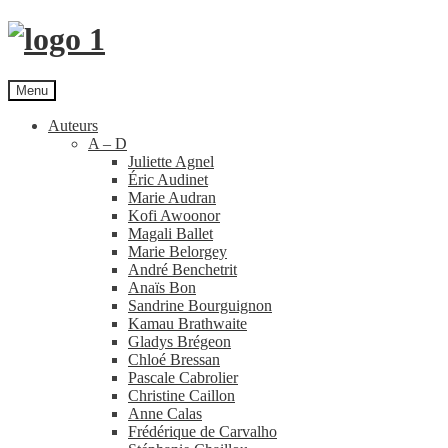
Aller
Aller
à
au
la
contenu
navigation
Menu
Auteurs
A – D
Juliette Agnel
Éric Audinet
Marie Audran
Kofi Awoonor
Magali Ballet
Marie Belorgey
André Benchetrit
Anaïs Bon
Sandrine Bourguignon
Kamau Brathwaite
Gladys Brégeon
Chloé Bressan
Pascale Cabrolier
Christine Caillon
Anne Calas
Frédérique de Carvalho