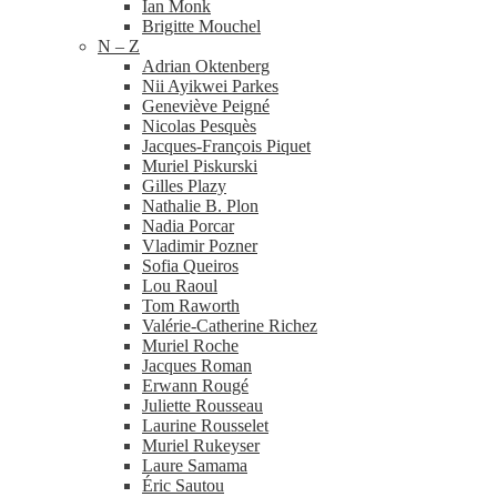
Ian Monk
Brigitte Mouchel
N – Z
Adrian Oktenberg
Nii Ayikwei Parkes
Geneviève Peigné
Nicolas Pesquès
Jacques-​François Piquet
Muriel Piskurski
Gilles Plazy
Nathalie B. Plon
Nadia Porcar
Vladimir Pozner
Sofia Queiros
Lou Raoul
Tom Raworth
Valérie-​Catherine Richez
Muriel Roche
Jacques Roman
Erwann Rougé
Juliette Rousseau
Laurine Rousselet
Muriel Rukeyser
Laure Samama
Éric Sautou