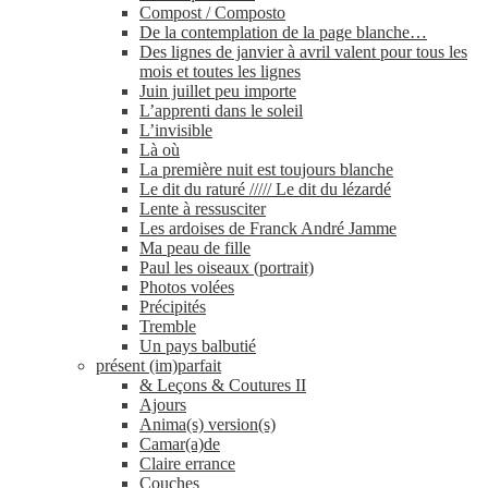
Compost / Composto
De la contemplation de la page blanche…
Des lignes de janvier à avril valent pour tous les
mois et toutes les lignes
Juin juillet peu importe
L’apprenti dans le soleil
L’invisible
Là où
La première nuit est toujours blanche
Le dit du raturé ///// Le dit du lézardé
Lente à ressusciter
Les ardoises de Franck André Jamme
Ma peau de fille
Paul les oiseaux (portrait)
Photos volées
Précipités
Tremble
Un pays balbutié
présent (im)parfait
& Leçons & Coutures II
Ajours
Anima(s) version(s)
Camar(a)de
Claire errance
Couches