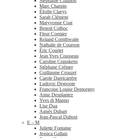
Stéphanie Chaillou
Marc Charpin
Élodie Claeys
Sarah Clément
Maryvonne Coat
Benoit Colboc
Fleur Cormier
Roland Cornthwaite
Nathalie de Courson
Éric Courtet
Jean Yves Cousseau
Caroline Cranskens
Stéphane Crémer
Guillaume Crouzet
Carole Darricarrère
Ludovic Degroote
Françoise Louise Demorgny
Anne Desplantez
Yves di Manno
Lise Dua
Agnès Dubart
Jean-​Pascal Dubost
E – M
Juliette Fontaine
Jessica Gallais