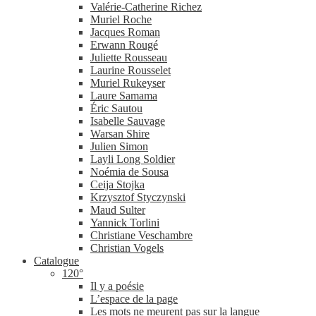
Valérie-​Catherine Richez
Muriel Roche
Jacques Roman
Erwann Rougé
Juliette Rousseau
Laurine Rousselet
Muriel Rukeyser
Laure Samama
Éric Sautou
Isabelle Sauvage
Warsan Shire
Julien Simon
Layli Long Soldier
Noémia de Sousa
Ceija Stojka
Krzysztof Styczynski
Maud Sulter
Yannick Torlini
Christiane Veschambre
Christian Vogels
Catalogue
120°
Il y a poésie
L’espace de la page
Les mots ne meurent pas sur la langue