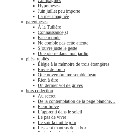
Compagnies
Hypothèses
Juin juillet peu importe
La mer imaginée
parenthèses
À la Tuilière
Connaissance(s)
Face monde
Ne comble pas cette attente
S’ouvre juste le geste
Une pierre dans mon jardin
pliés, repliés
Élégie à la mémoire de trois étrangères
Envie de ton b
Que novembre me semble beau
Rien à dire
Un dernier vol de grives
hors collection
Au secret
De la contemplation de la page blanche…
Fleur brève
L’apprenti dans le soleil
Le pas de vivre
Le soir la nuit le jour
Les sept mantras de la box