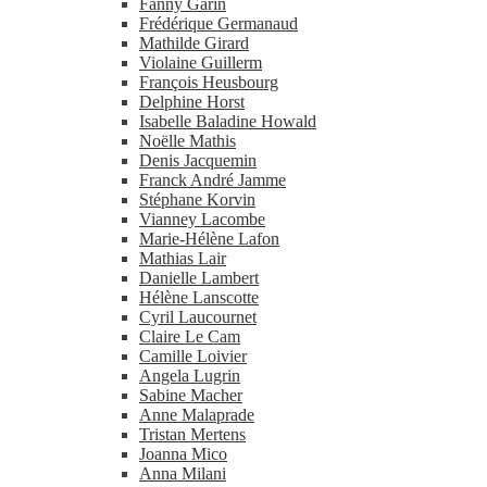
Fanny Garin
Frédérique Germanaud
Mathilde Girard
Violaine Guillerm
François Heusbourg
Delphine Horst
Isabelle Baladine Howald
Noëlle Mathis
Denis Jacquemin
Franck André Jamme
Stéphane Korvin
Vianney Lacombe
Marie-​Hélène Lafon
Mathias Lair
Danielle Lambert
Hélène Lanscotte
Cyril Laucournet
Claire Le Cam
Camille Loivier
Angela Lugrin
Sabine Macher
Anne Malaprade
Tristan Mertens
Joanna Mico
Anna Milani