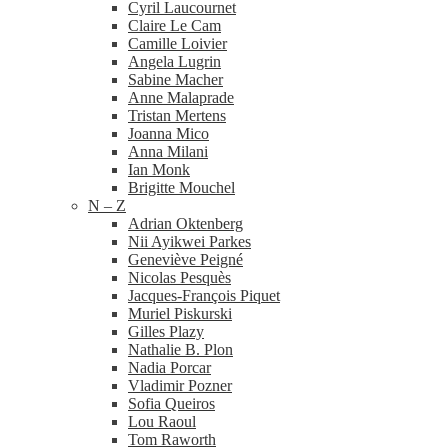
Cyril Laucournet
Claire Le Cam
Camille Loivier
Angela Lugrin
Sabine Macher
Anne Malaprade
Tristan Mertens
Joanna Mico
Anna Milani
Ian Monk
Brigitte Mouchel
N – Z
Adrian Oktenberg
Nii Ayikwei Parkes
Geneviève Peigné
Nicolas Pesquès
Jacques-​François Piquet
Muriel Piskurski
Gilles Plazy
Nathalie B. Plon
Nadia Porcar
Vladimir Pozner
Sofia Queiros
Lou Raoul
Tom Raworth