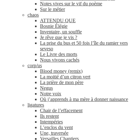
Notes vives sur le vif du poème
Sur le métier
chaos
ATTENDU QUE
Bosnie Élégie
Inventaire, un souffle
Je rêve que je vis ?
La prise du bus et 50 fois l’île du ramier vers
seveso
Le Livre des morts
Nous vivons cachés
corp/​us
Blood money (remix)
La moitié d’un citron vert
La prière de mon père
Negus
Notre voix
Où j’apprends à ma mère à donner naissance
ligatures
Chair de l’effacement
Ils restent
Intempéries
L’enclos du vent
Une, traversée
Versailles Chantiers