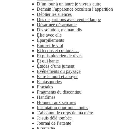
D’un jour à un autre je vivrais autre
Demain l’apparence occultera l’apparition
Déplier les silences
Des disparitions avec vent et lampe
Désarmée désarmante
Dis solution, maman, dis
Else avec elle
Éparpillements
Épuiser le viol
Et leçons et coutures…
Et puis plus rien de rêves
Et qui hante
Études d’une jument
Événements du paysage
Faire le mort et aboyer
Fantasqueries
Fractales
Fragments du discontinu
Hantômes
Honneur aux serrures
Incantation pour nous toutes
J’ai connu le corps de ma mère
Je suis déjà tombée
Journal de l’attente
Kryptadia