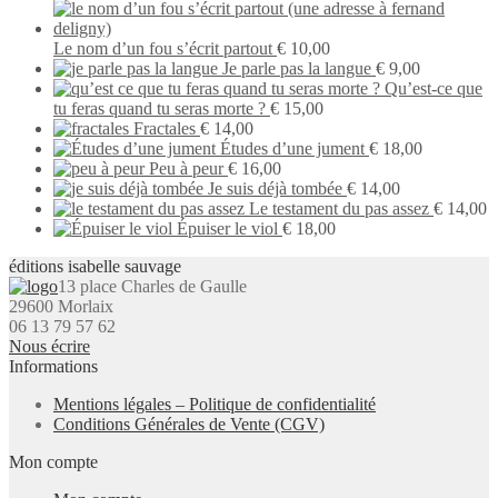
Le nom d’un fou s’écrit partout
€
10,00
Je parle pas la langue
€
9,00
Qu’est-ce que
tu feras quand tu seras morte ?
€
15,00
Fractales
€
14,00
Études d’une jument
€
18,00
Peu à peur
€
16,00
Je suis déjà tombée
€
14,00
Le testament du pas assez
€
14,00
Épuiser le viol
€
18,00
éditions isabelle sauvage
13 place Charles de Gaulle
29600 Morlaix
06 13 79 57 62
Nous écrire
Informations
Mentions légales – Politique de confidentialité
Conditions Générales de Vente (CGV)
Mon compte