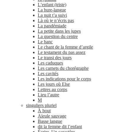
L’enfant (triste)
La hure-​langue
La nuit t’a suivi
Là où je n’écris pas
La pandémiade
La petite dans les jupes
La question du centre
Le banc
Le chant de la femme d’argile
Le testament du pas assez
Le transi des jours
Les caduques
Les carnets du chorégraphe
Les cavités
Les indications pour le corps
Les jours où Else
Lettres au corps
Lieu l’autre
M
singuliers pluriel
À bout
Aïeule sauvage
Basse langue
dit la femme dit l’enfant
Écrire. Un caractère