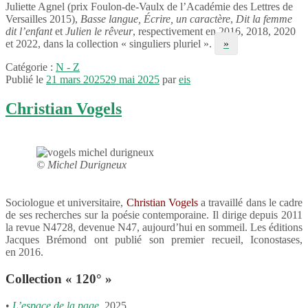
Juliette Agnel (prix Foulon-​de-​Vaulx de l’Académie des Lettres de
Versailles 2015),
Basse langue,
Écrire, un carac­tère
,
Dit la femme
dit l’enfant
et
Julien le rêveur
, respec­ti­ve­ment en 2016, 2018, 2020
et 2022, dans la collec­tion « singu­liers pluriel ».
»
Catégorie :
N - Z
Publié le
21 mars 2025
29 mai 2025
par
eis
Christian Vogels
© Michel Durigneux
Socio­logue et univer­si­taire,
Chris­tian Vogels
a travaillé dans le cadre
de ses recherches sur la poésie contem­po­raine. Il dirige depuis 2011
la revue N4728, deve­nue N47, aujourd’hui en sommeil. Les éditions
Jacques Brémond ont publié son premier recueil, Icono­stases,
en 2016.
Collection « 120° »
•
L’espace de la page
, 2025