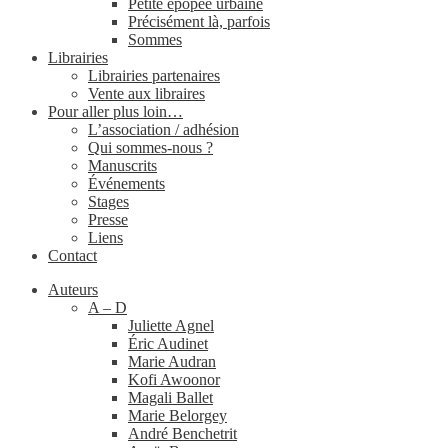
Petite épopée urbaine
Précisément là, parfois
Sommes
Librairies
Librairies partenaires
Vente aux libraires
Pour aller plus loin…
L’association / adhésion
Qui sommes-​nous ?
Manuscrits
Événements
Stages
Presse
Liens
Contact
Auteurs
A – D
Juliette Agnel
Éric Audinet
Marie Audran
Kofi Awoonor
Magali Ballet
Marie Belorgey
André Benchetrit