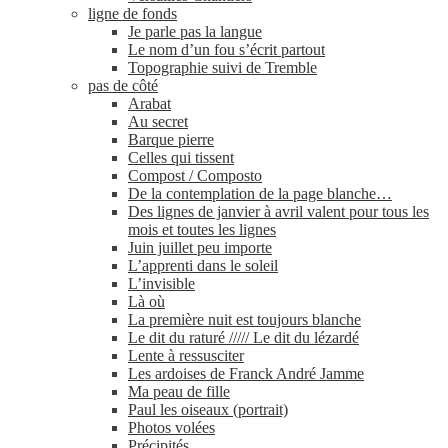
ligne de fonds
Je parle pas la langue
Le nom d’un fou s’écrit partout
Topographie suivi de Tremble
pas de côté
Arabat
Au secret
Barque pierre
Celles qui tissent
Compost / Composto
De la contemplation de la page blanche…
Des lignes de janvier à avril valent pour tous les
mois et toutes les lignes
Juin juillet peu importe
L’apprenti dans le soleil
L’invisible
Là où
La première nuit est toujours blanche
Le dit du raturé ///// Le dit du lézardé
Lente à ressusciter
Les ardoises de Franck André Jamme
Ma peau de fille
Paul les oiseaux (portrait)
Photos volées
Précipités