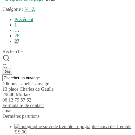
Catégorie :
N - Z
Pagination
Précédent
1
des
…
publications
26
27
Recherche
éditions isabelle sauvage
13 place Charles de Gaulle
29600 Morlaix
06 13 79 57 62
Formu­laire de contact
email
Dernières parutions
Topographie suivi de Tremble
€
9,00