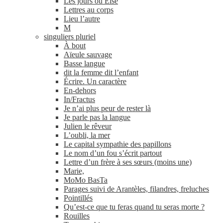
Les jours où Else
Lettres au corps
Lieu l’autre
M
singuliers pluriel
À bout
Aïeule sauvage
Basse langue
dit la femme dit l’enfant
Écrire. Un caractère
En-​dehors
In/​Fractus
Je n’ai plus peur de rester là
Je parle pas la langue
Julien le rêveur
L’oubli, la mer
Le capital sympathie des papillons
Le nom d’un fou s’écrit partout
Lettre d’un frère à ses sœurs (moins une)
Marie,
MoMo BasTa
Parages suivi de Arantèles, filandres, freluches
Pointillés
Qu’est-ce que tu feras quand tu seras morte ?
Rouilles