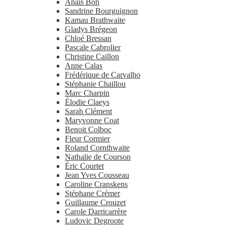
Anaïs Bon
Sandrine Bourguignon
Kamau Brathwaite
Gladys Brégeon
Chloé Bressan
Pascale Cabrolier
Christine Caillon
Anne Calas
Frédérique de Carvalho
Stéphanie Chaillou
Marc Charpin
Élodie Claeys
Sarah Clément
Maryvonne Coat
Benoit Colboc
Fleur Cormier
Roland Cornthwaite
Nathalie de Courson
Éric Courtet
Jean Yves Cousseau
Caroline Cranskens
Stéphane Crémer
Guillaume Crouzet
Carole Darricarrère
Ludovic Degroote