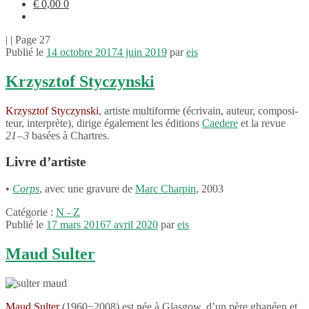
€
0,00
0
| | Page 27
Publié le
14 octobre 2017
4 juin 2019
par
eis
Krzysztof Styczynski
Krzysz­tof Styc­zynski
, artiste multi­forme (écri­vain, auteur, compo­si­
teur, inter­prète), dirige égale­ment les éditions
Caedere
et la revue
21 – 3
basées à Chartres.
Livre d’artiste
•
Corps
, avec une gravure de
Marc Char­pin
, 2003
Catégorie :
N - Z
Publié le
17 mars 2016
7 avril 2020
par
eis
Maud Sulter
Maud Sulter
(1960−2008) est née à Glas­gow, d’un père ghanéen et