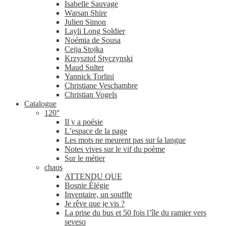
Isabelle Sauvage
Warsan Shire
Julien Simon
Layli Long Soldier
Noémia de Sousa
Ceija Stojka
Krzysztof Styczynski
Maud Sulter
Yannick Torlini
Christiane Veschambre
Christian Vogels
Catalogue
120°
Il y a poésie
L’espace de la page
Les mots ne meurent pas sur la langue
Notes vives sur le vif du poème
Sur le métier
chaos
ATTENDU QUE
Bosnie Élégie
Inventaire, un souffle
Je rêve que je vis ?
La prise du bus et 50 fois l’île du ramier vers
seveso