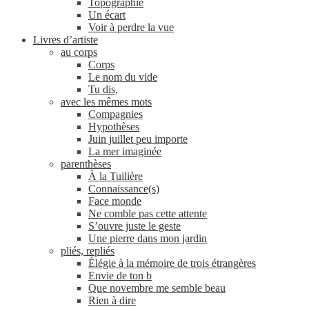
Topographie
Un écart
Voir à perdre la vue
Livres d’artiste
au corps
Corps
Le nom du vide
Tu dis,
avec les mêmes mots
Compagnies
Hypothèses
Juin juillet peu importe
La mer imaginée
parenthèses
À la Tuilière
Connaissance(s)
Face monde
Ne comble pas cette attente
S’ouvre juste le geste
Une pierre dans mon jardin
pliés, repliés
Élégie à la mémoire de trois étrangères
Envie de ton b
Que novembre me semble beau
Rien à dire