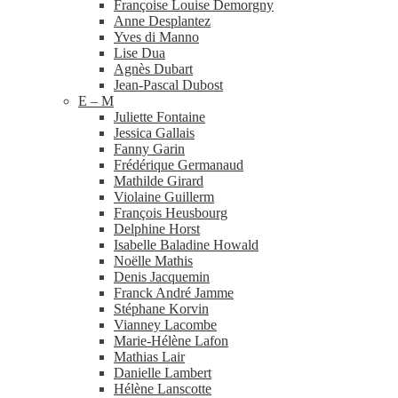
Françoise Louise Demorgny
Anne Desplantez
Yves di Manno
Lise Dua
Agnès Dubart
Jean-​Pascal Dubost
E – M
Juliette Fontaine
Jessica Gallais
Fanny Garin
Frédérique Germanaud
Mathilde Girard
Violaine Guillerm
François Heusbourg
Delphine Horst
Isabelle Baladine Howald
Noëlle Mathis
Denis Jacquemin
Franck André Jamme
Stéphane Korvin
Vianney Lacombe
Marie-​Hélène Lafon
Mathias Lair
Danielle Lambert
Hélène Lanscotte