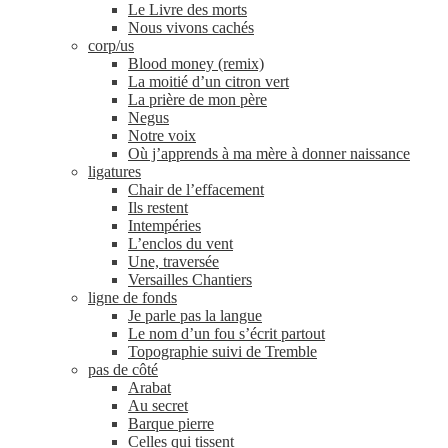
Le Livre des morts
Nous vivons cachés
corp/​us
Blood money (remix)
La moitié d’un citron vert
La prière de mon père
Negus
Notre voix
Où j’apprends à ma mère à donner naissance
ligatures
Chair de l’effacement
Ils restent
Intempéries
L’enclos du vent
Une, traversée
Versailles Chantiers
ligne de fonds
Je parle pas la langue
Le nom d’un fou s’écrit partout
Topographie suivi de Tremble
pas de côté
Arabat
Au secret
Barque pierre
Celles qui tissent