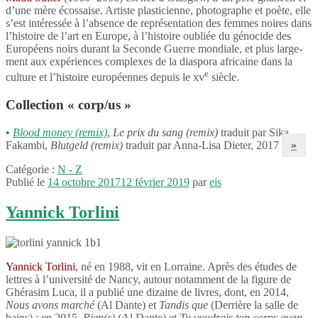
d’une mère écos­saise. Artiste plas­ti­cienne, photo­graphe et poète, elle
s’est inté­res­sée à l’absence de repré­sen­ta­tion des femmes noires dans
l’histoire de l’art en Europe, à l’histoire oubliée du géno­cide des
Euro­péens noirs durant la Seconde Guerre mondiale, et plus large­
ment aux expé­riences complexes de la diaspora afri­caine dans la
e
culture et l’histoire euro­péennes depuis le xv
siècle.
Collection « corp/​us »
•
Blood money (remix)
,
Le prix du sang (remix)
traduit par Sika
Fakambi,
Blut­geld (remix)
traduit par Anna-​Lisa Dieter, 2017
»
Catégorie :
N - Z
Publié le
14 octobre 2017
12 février 2019
par
eis
Yannick Torlini
Yannick Torlini
, né en 1988, vit en Lorraine. Après des études de
lettres à l’université de Nancy, autour notam­ment de la figure de
Ghéra­sim Luca, il a publié une dizaine de livres, dont, en 2014,
Nous avons marché
(Al Dante) et
Tandis que
(Derrière la salle de
bains) ; en 2015,
Rien(s)
(Al Dante) et
Tu voudrais ton corps avan­