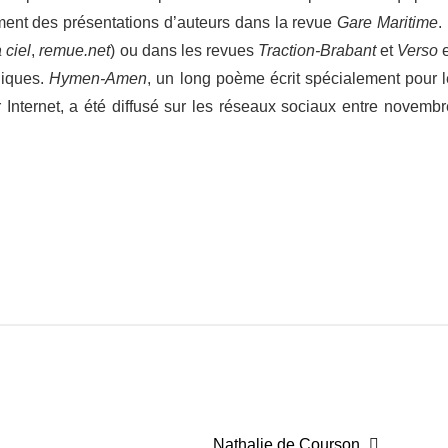
­ment des présen­ta­tions d’auteurs dans la revue
Gare Mari­time
. 
 ciel
,
remue​.net
) ou dans les revues
Traction-​Brabant
et
Verso
bliques.
Hymen-​Amen
, un long poème écrit spécia­le­ment pour l
ur Inter­net, a été diffusé sur les réseaux sociaux entre novembr
Article
Nathalie de Courson