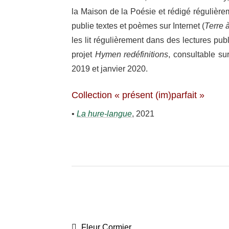
la Maison de la Poésie et rédigé régu­liè­re
publie textes et poèmes sur Inter­net (
Terre à
les lit régu­liè­re­ment dans des lectures pu
projet
Hymen redé­fi­ni­tions
, consul­table s
2019 et janvier 2020.
Collection « présent (im)parfait »
•
La hure-​langue
, 2021
Navigation
Article
Fleur Cormier