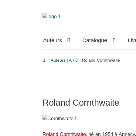
Aller
Aller
à
au
la
contenu
navigation
Auteurs
Catalogue
Liv
|
Auteurs
|
A - D
| Roland Cornthwaite
Roland Cornthwaite
Roland Corn­th­waite
, né en 1954 à Annecy, 