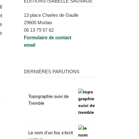
ÉDITIONS ISABELLE SAUVAGE
Il
13 place Charles de Gaulle
et
29600 Morlaix
e
06 13 79 57 62
e
Formu­laire de contact
email
DERNIÈRES PARUTIONS
Topographie suivi de
Tremble
Le nom d’un fou s’écrit