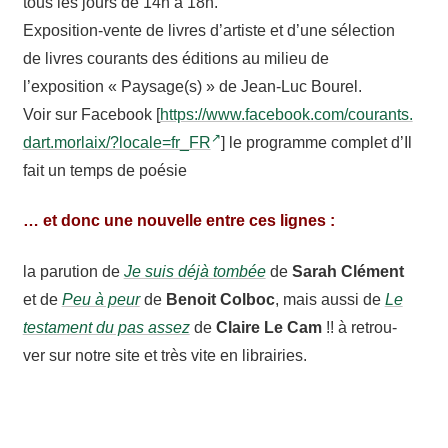
tous les jours de 14h à 18h.
Exposition-​vente de livres d’artiste et d’une sélec­tion
de livres courants des éditions au milieu de
l’exposition « Paysage(s) » de Jean-​Luc Bourel.
Voir sur Face­book [
https://​www​.face​book​.com/​c​o​u​r​a​n​t​s​.​
d​a​r​t​.​m​o​r​l​a​i​x​/​?​l​o​c​a​l​e​=​fr_FR
] le programme complet d’Il
fait un temps de poésie
… et donc une nouvelle entre ces lignes :
la paru­tion de
Je suis déjà tombée
de
Sarah Clément
et de
Peu à peur
de
Benoit Colboc
, mais aussi de
Le
testa­ment du pas assez
de
Claire Le Cam
!! à retrou­
ver sur notre site et très vite en librairies.