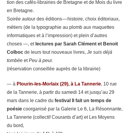
tion des cafés-​librairies de Bretagne et de Mois du livre
enfant
Contact
en Bretagne.
Soirée autour des éditions — histoire, choix édito­riaux,
métiers (de la typo­gra­phie au plomb aux maquettes
infor­ma­tiques et à l’impression) et plein d’autres
choses —, et
lectures par Sarah Clément et Benoit
Colboc
de leurs tout nouveaux livres,
Je suis déjà
tombée
et
Peu à peur.
(réser­va­tion conseillée auprès de la librairie)
— à
Plourin-​les-​Morlaix (29), à La Tanne­rie
, 10 rue
de la Tanne­rie, à partir du samedi 14 et jusqu’au 29
mars dans le cadre du
festi­val Il fait un temps de
poésie
coor­ga­nisé par la Gale­rie Le 6, La Réson­nante,
La Tanne­rie (collec­tif Courants d’art) et Les Moyens
du bord,