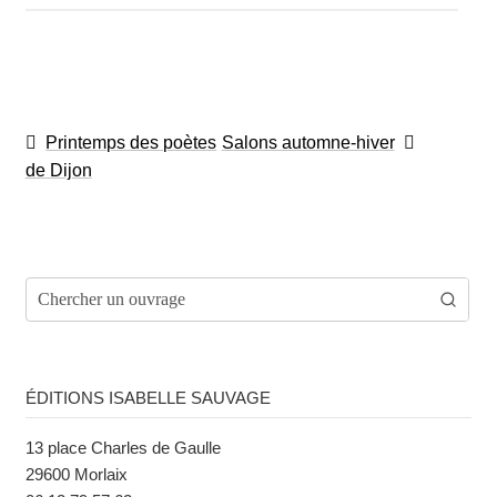
Navigation
Article
Article
Printemps des poètes
Salons automne-​hiver
de
précédent :
suivant :
de Dijon
l’article
ÉDITIONS ISABELLE SAUVAGE
13 place Charles de Gaulle
29600 Morlaix