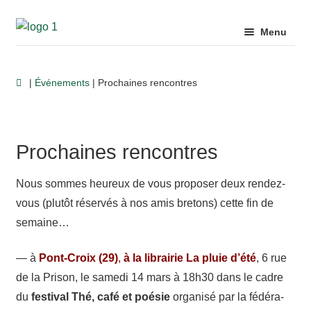
Aller
Aller
Menu
à
au
la
contenu
Ouvrir
Auteurs
navigation
|
Événements
| Prochaines rencontres
le
menu
Ouvrir
enfant
Catalogue
le
Prochaines rencontres
menu
Ouvrir
enfant
Livres d’artiste
Nous sommes heureux de vous propo­ser deux rendez-​
le
menu
vous (plutôt réser­vés à nos amis bretons) cette fin de
Ouvrir
enfant
semaine…
Librairies
le
menu
— à
Pont-​Croix
(29)
,
à la librai­rie La pluie d’été
, 6 rue
Ouvrir
enfant
de la Prison, le samedi 14 mars à 18h30 dans le cadre
Pour aller plus loin…
le
du
festi­val Thé, café et poésie
orga­nisé par la fédé­ra­
menu