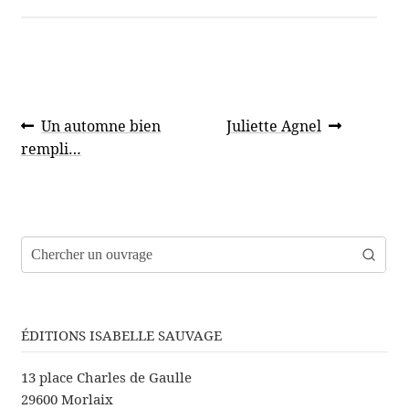
Navigation
Article
Article
Un automne bien
Juliette Agnel
de
précédent :
suivant :
rempli…
l’article
ÉDITIONS ISABELLE SAUVAGE
13 place Charles de Gaulle
29600 Morlaix