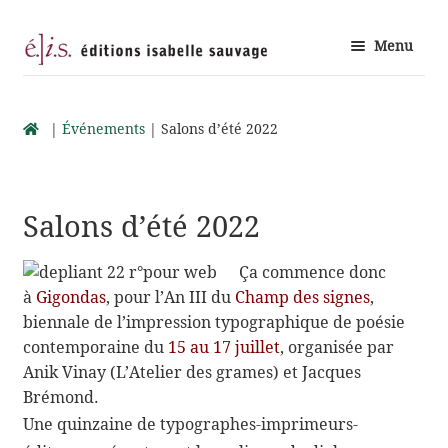
Aller
Aller
Menu
à
au
la
contenu
Ouvrir
navigation
Auteurs
le
|
Événements
| Salons d’été 2022
menu
Ouvrir
enfant
Catalogue
le
Salons d’été 2022
menu
Ouvrir
enfant
Livres d’artiste
Ça commence donc
le
à
Gigon­das
, pour l’An III du
Champ des signes
,
menu
bien­nale de l’impression typo­gra­phique de poésie
Ouvrir
enfant
Librairies
contem­po­raine du
15 au 17 juillet
, orga­ni­sée par
le
Anik Vinay (L’Atelier des grames) et Jacques
menu
Brémond.
Ouvrir
enfant
Pour aller plus loin…
Une quin­zaine de typographes-​imprimeurs-​
le