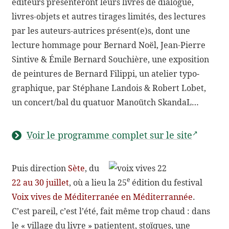
menu
éditeurs présen­te­ront leurs livres de dialogue,
enfant
livres-​objets et autres tirages limi­tés, des lectures
Contact
par les auteurs-​autrices présent(e)s, dont une
lecture hommage pour Bernard Noël, Jean-​Pierre
Sintive & Émile Bernard Souchière, une expo­si­tion
de pein­tures de Bernard Filippi, un atelier typo­
gra­phique, par Stéphane Landois & Robert Lobet,
un concert/​bal du quatuor Manoütch SkandaL…
Voir le programme complet sur le site
Puis direc­tion
Sète
, du
e
22 au 30 juillet
, où a lieu la 25
édition du festi­val
Voix vives de Médi­ter­ra­née en Médi­ter­ran­née
.
C’est pareil, c’est l’été, fait même trop chaud : dans
le « village du livre » patientent, stoïques, une