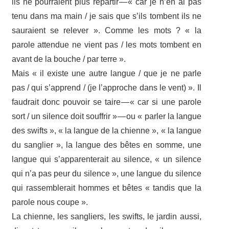
ils ne pour­raient plus repar­tir — « car je n’en ai pas
tenu dans ma main / je sais que s’ils tombent ils ne
sauraient se rele­ver ». Comme les mots ? « la
parole atten­due ne vient pas / les mots tombent en
avant de la bouche / par terre ».
Mais « il existe une autre langue / que je ne parle
pas / qui s’apprend / (je l’approche dans le vent) ». Il
faudrait donc pouvoir se taire — « car si une parole
sort / un silence doit souf­frir » — ou « parler la langue
des swifts », « la langue de la chienne », « la langue
du sanglier », la langue des bêtes en somme, une
langue qui s’apparenterait au silence, « un silence
qui n’a pas peur du silence », une langue du silence
qui rassem­ble­rait hommes et bêtes « tandis que la
parole nous coupe ».
La chienne, les sangliers, les swifts, le jardin aussi,