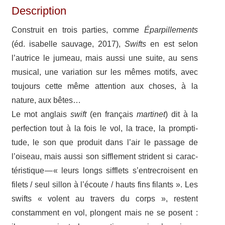
Description
Construit en trois parties, comme
Épar­pille­ments
(éd. isabelle sauvage, 2017),
Swifts
en est selon
l’autrice le jumeau, mais aussi une suite, au sens
musi­cal, une varia­tion sur les mêmes motifs, avec
toujours cette même atten­tion aux choses, à la
nature, aux bêtes…
Le mot anglais
swift
(en fran­çais
marti­net
) dit à la
perfec­tion tout à la fois le vol, la trace, la promp­ti­
tude, le son que produit dans l’air le passage de
l’oiseau, mais aussi son siffle­ment stri­dent si carac­
té­ris­tique — « leurs longs sifflets s’entrecroisent en
filets / seul sillon à l’écoute / hauts fins filants ». Les
swifts « volent au travers du corps », restent
constam­ment en vol, plongent mais ne se posent :