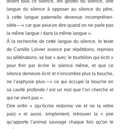
disent tous ce silence, les gestes du silence, une
langue du silence à oppo­ser au silence du père,
à cette langue pater­nelle deve­nue incom­pré­hen­
sible — « car que peut-​on dire quand on ne parle pas
la même langue / dans la même langue ».
À la recherche de cette langue du silence, le texte
de Camille Loivier avance par répé­ti­tions, reprises
ou alli­té­ra­tions, se bat « avec le tour­billon qui écrit »
pour finir par écrire le silence même, et que ce
silence demeure écrit et n’encombre plus la bouche,
ne l’asphyxie plus — « ce qui occupe la bouche en
sa cavité profonde / est un mot que l’on cherche et
qui ne vient pas ».
Dire enfin « (qu’écrire redonne vie et ne la retire
pas) » et aussi, simple­ment, retrou­ver la « joie
qu’apporte l’animal sauvage chaque fois qu’on le