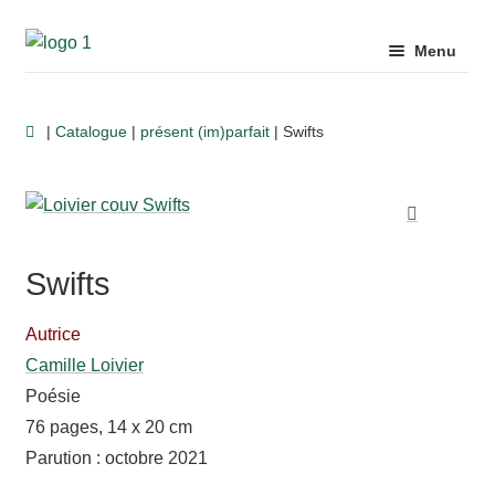
Aller
Aller
Menu
à
au
la
contenu
Ouvrir
Auteurs
navigation
|
Catalogue
|
présent (im)parfait
| Swifts
le
menu
Ouvrir
enfant
Catalogue
le
menu
🔍
Ouvrir
enfant
Swifts
Livres d’artiste
le
menu
Autrice
Ouvrir
enfant
Librairies
Camille Loivier
le
Poésie
menu
76 pages, 14 x 20 cm
Ouvrir
enfant
Pour aller plus loin…
Parution : octobre 2021
le
menu