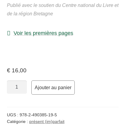
enfant
Publié avec le soutien du Centre national du Livre et
Contact
de la région Bretagne
Voir les premières pages
€
16,00
quantité
Ajouter au panier
de
Swifts
UGS :
978-2-490385-19-5
Catégorie :
présent (im)parfait