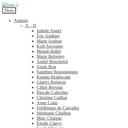
Aller
Aller
à
au
Menu
la
contenu
navigation
Auteurs
A – D
Juliette Agnel
Éric Audinet
Marie Audran
Kofi Awoonor
Magali Ballet
Marie Belorgey
André Benchetrit
Anaïs Bon
Sandrine Bourguignon
Kamau Brathwaite
Gladys Brégeon
Chloé Bressan
Pascale Cabrolier
Christine Caillon
Anne Calas
Frédérique de Carvalho
Stéphanie Chaillou
Marc Charpin
Élodie Claeys