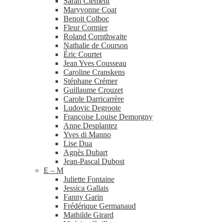
Sarah Clément
Maryvonne Coat
Benoit Colboc
Fleur Cormier
Roland Cornthwaite
Nathalie de Courson
Éric Courtet
Jean Yves Cousseau
Caroline Cranskens
Stéphane Crémer
Guillaume Crouzet
Carole Darricarrère
Ludovic Degroote
Françoise Louise Demorgny
Anne Desplantez
Yves di Manno
Lise Dua
Agnès Dubart
Jean-​Pascal Dubost
E – M
Juliette Fontaine
Jessica Gallais
Fanny Garin
Frédérique Germanaud
Mathilde Girard