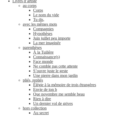
Livres d’artiste
au corps
Corps
Le nom du vide
Tu dis,
avec les mêmes mots
Compagnies
Hypothèses
Juin juillet peu importe
La mer imaginée
parenthèses
À la Tuilière
Connaissance(s)
Face monde
Ne comble pas cette attente
S’ouvre juste le geste
Une pierre dans mon jardin
pliés, repliés
Élégie à la mémoire de trois étrangères
Envie de ton b
Que novembre me semble beau
Rien à dire
Un dernier vol de grives
hors collection
Au secret