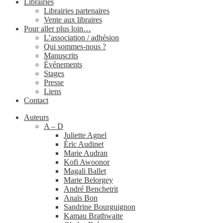
Librairies
Librairies partenaires
Vente aux libraires
Pour aller plus loin…
L’association / adhésion
Qui sommes-​nous ?
Manuscrits
Événements
Stages
Presse
Liens
Contact
Auteurs
A – D
Juliette Agnel
Éric Audinet
Marie Audran
Kofi Awoonor
Magali Ballet
Marie Belorgey
André Benchetrit
Anaïs Bon
Sandrine Bourguignon
Kamau Brathwaite