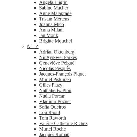
Angela Lugrin
Sabine Macher
Anne Malaprade
Tristan Mertens
Joanna Mico
Anna Milani
Ian Monk
Brigitte Mouchel
N – Z
Adrian Oktenberg
Nii Ayikwei Parkes
Geneviève Peigné
Nicolas Pesquès
Jacques-​François Piquet
Muriel Piskurski
Gilles Plazy
Nathalie B. Plon
Nadia Porcar
Vladimir Pozner
Sofia Queiros
Lou Raoul
Tom Raworth
Valérie-​Catherine Richez
Muriel Roche
Jacques Roman