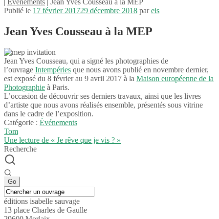
|
Événements
| Jean Yves Cousseau à la MEP
Publié le
17 février 2017
29 décembre 2018
par
eis
Jean Yves Cousseau à la MEP
Jean Yves Cous­seau, qui a signé les photo­gra­phies de
l’ouvrage
Intem­pé­ries
que nous avons publié en novembre dernier,
est exposé du 8 février au 9 avril 2017 à la
Maison euro­péenne de la
Photo­gra­phie
à Paris.
L’occasion de décou­vrir ses derniers travaux, ainsi que les livres
d’artiste que nous avons réali­sés ensemble, présen­tés sous vitrine
dans le cadre de l’exposition.
Catégorie :
Événements
Navigation
Article
Tom
précédent :
Article
Une lecture de « Je rêve que je vis ? »
de
suivant :
Recherche
l’article
éditions isabelle sauvage
13 place Charles de Gaulle
29600 Morlaix