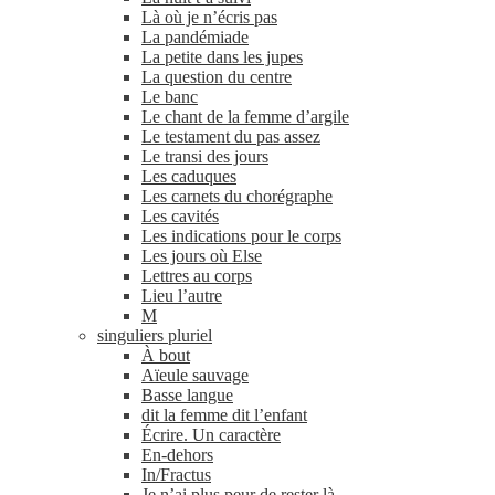
Là où je n’écris pas
La pandémiade
La petite dans les jupes
La question du centre
Le banc
Le chant de la femme d’argile
Le testament du pas assez
Le transi des jours
Les caduques
Les carnets du chorégraphe
Les cavités
Les indications pour le corps
Les jours où Else
Lettres au corps
Lieu l’autre
M
singuliers pluriel
À bout
Aïeule sauvage
Basse langue
dit la femme dit l’enfant
Écrire. Un caractère
En-​dehors
In/​Fractus
Je n’ai plus peur de rester là