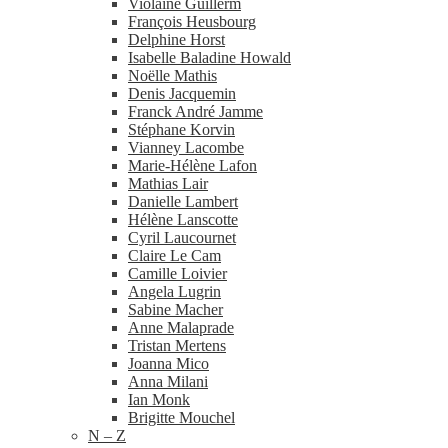
Violaine Guillerm
François Heusbourg
Delphine Horst
Isabelle Baladine Howald
Noëlle Mathis
Denis Jacquemin
Franck André Jamme
Stéphane Korvin
Vianney Lacombe
Marie-​Hélène Lafon
Mathias Lair
Danielle Lambert
Hélène Lanscotte
Cyril Laucournet
Claire Le Cam
Camille Loivier
Angela Lugrin
Sabine Macher
Anne Malaprade
Tristan Mertens
Joanna Mico
Anna Milani
Ian Monk
Brigitte Mouchel
N – Z