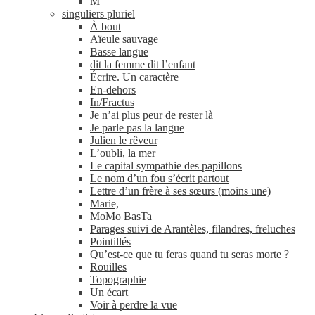
M
singuliers pluriel
À bout
Aïeule sauvage
Basse langue
dit la femme dit l’enfant
Écrire. Un caractère
En-​dehors
In/​Fractus
Je n’ai plus peur de rester là
Je parle pas la langue
Julien le rêveur
L’oubli, la mer
Le capital sympathie des papillons
Le nom d’un fou s’écrit partout
Lettre d’un frère à ses sœurs (moins une)
Marie,
MoMo BasTa
Parages suivi de Arantèles, filandres, freluches
Pointillés
Qu’est-ce que tu feras quand tu seras morte ?
Rouilles
Topographie
Un écart
Voir à perdre la vue