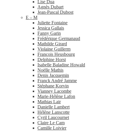
Lise Dua
Agnès Dubart
Jean-​Pascal Dubost
E – M
Juliette Fontaine
Jessica Gallais
Fanny Garin
Frédérique Germanaud
Mathilde Girard
Violaine Guillerm
François Heusbourg
Delphine Horst
Isabelle Baladine Howald
Noëlle Mathis
Denis Jacquemin
Franck André Jamme
Stéphane Korvin
Vianney Lacombe
Marie-​Hélène Lafon
Mathias Lair
Danielle Lambert
Hélène Lanscotte
Cyril Laucournet
Claire Le Cam
Camille Loivier