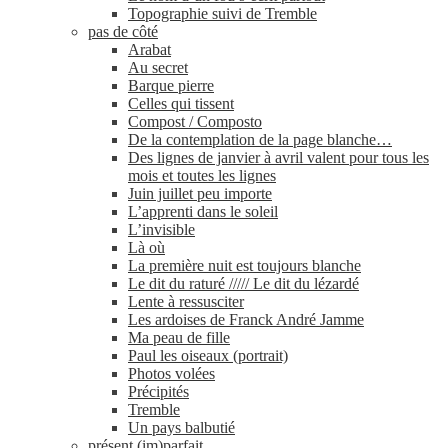
Topographie suivi de Tremble
pas de côté
Arabat
Au secret
Barque pierre
Celles qui tissent
Compost / Composto
De la contemplation de la page blanche…
Des lignes de janvier à avril valent pour tous les
mois et toutes les lignes
Juin juillet peu importe
L’apprenti dans le soleil
L’invisible
Là où
La première nuit est toujours blanche
Le dit du raturé ///// Le dit du lézardé
Lente à ressusciter
Les ardoises de Franck André Jamme
Ma peau de fille
Paul les oiseaux (portrait)
Photos volées
Précipités
Tremble
Un pays balbutié
présent (im)parfait