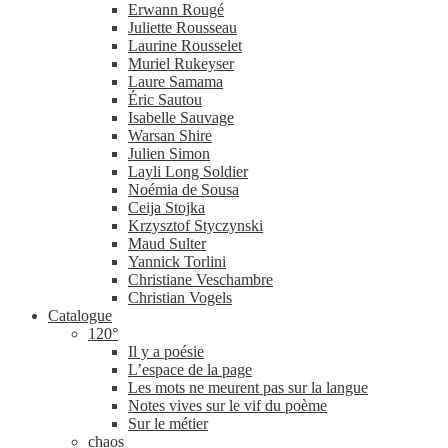
Erwann Rougé
Juliette Rousseau
Laurine Rousselet
Muriel Rukeyser
Laure Samama
Éric Sautou
Isabelle Sauvage
Warsan Shire
Julien Simon
Layli Long Soldier
Noémia de Sousa
Ceija Stojka
Krzysztof Styczynski
Maud Sulter
Yannick Torlini
Christiane Veschambre
Christian Vogels
Catalogue
120°
Il y a poésie
L’espace de la page
Les mots ne meurent pas sur la langue
Notes vives sur le vif du poème
Sur le métier
chaos