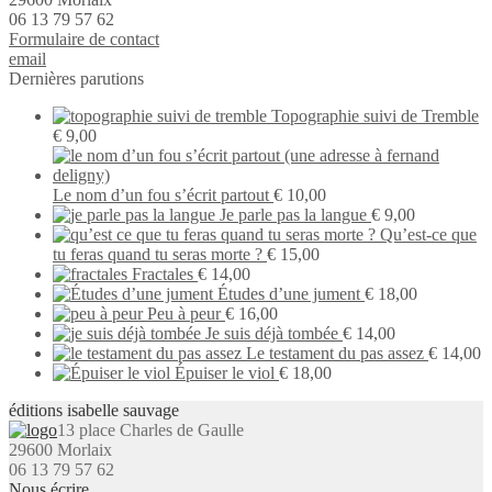
06 13 79 57 62
Formu­laire de contact
email
Dernières parutions
Topographie suivi de Tremble
€
9,00
Le nom d’un fou s’écrit partout
€
10,00
Je parle pas la langue
€
9,00
Qu’est-ce que
tu feras quand tu seras morte ?
€
15,00
Fractales
€
14,00
Études d’une jument
€
18,00
Peu à peur
€
16,00
Je suis déjà tombée
€
14,00
Le testament du pas assez
€
14,00
Épuiser le viol
€
18,00
éditions isabelle sauvage
13 place Charles de Gaulle
29600 Morlaix
06 13 79 57 62
Nous écrire