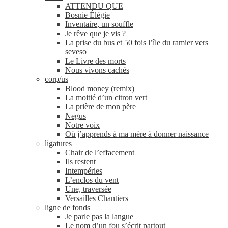
ATTENDU QUE
Bosnie Élégie
Inventaire, un souffle
Je rêve que je vis ?
La prise du bus et 50 fois l’île du ramier vers
seveso
Le Livre des morts
Nous vivons cachés
corp/​us
Blood money (remix)
La moitié d’un citron vert
La prière de mon père
Negus
Notre voix
Où j’apprends à ma mère à donner naissance
ligatures
Chair de l’effacement
Ils restent
Intempéries
L’enclos du vent
Une, traversée
Versailles Chantiers
ligne de fonds
Je parle pas la langue
Le nom d’un fou s’écrit partout