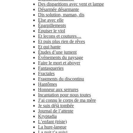
Des disparitions avec vent et lampe
Désarmée désarmante
Dis solution, maman, dis
Else avec elle
Éparpillements
Épuiser le viol
Et leçons et coutures…
Et puis plus rien de rêves
Et qui hante
Études d’une jument
Événements du paysage
Faire le mort et aboyer
Fantasqueries
Fractales
Fragments du discontinu
Hantômes
Honneur aux serrures
Incantation pour nous toutes
J’ai connu le corps de ma mère
Je suis déjà tombée
Journal de l’attente
Kryptadia
L’enfant (triste)
La hure-​langue
La nuit t’a suivi