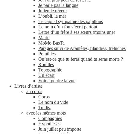
Je parle pas la langue
Julien le rêveur
L’oubli, la mer
Le capital sympathie des papillons
Le nom d’un fou s’écrit partout
Lettre d’un frère à ses sœurs (moins une)
Marie,
MoMo BasTa
Parages suivi de Arantèles, filandres, freluches
Pointillés
Qu’est-ce que tu feras quand tu seras morte ?
Rouilles
Topographie
Un écart
Voir à perdre la vue
Livres d’artiste
au corps
Corps
Le nom du vide
Tu dis,
avec les mêmes mots
Compagnies
Hypothèses
Juin juillet peu importe