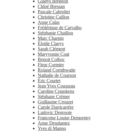
Gladys Brégeon
Chloé Bressan
Pascale Cabrolier
Christine Caillon
Anne Calas
Frédérique de Carvalho
Stéphanie Chaillou
Marc Charpin
Élodie Claeys
Sarah Clément
Maryvonne Coat
Benoit Colboc
Fleur Cormier
Roland Cornthwaite
Nathalie de Courson
Éric Courtet
Jean Yves Cousseau
Caroline Cranskens
Stéphane Crémer
Guillaume Crouzet
Carole Darricarrère
Ludovic Degroote
Françoise Louise Demorgny
Anne Desplantez
Yves di Manno