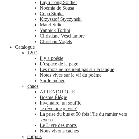
Layli Long Soldier
Noémia de Sousa
Ceija Stojka
Krzysztof Styczynski
Maud Sulter
Yannick Torlini
Christiane Veschambre
Christian Vogels
Catalogue
120°
Il y a poésie
L’espace de la page
Les mots ne meurent pas sur la langue
Notes vives sur le vif du poème
Sur le métier
chaos
ATTENDU QUE
Bosnie Élégie
Inventaire, un souffle
Je rêve que je vis ?
La prise du bus et 50 fois l’île du ramier vers
seveso
Le Livre des morts
Nous vivons cachés
corp/​us