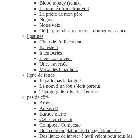
Blood money (remix)
La moitié d’un citron vert
La prière de mon père
Negus
Notre voix
Où j’apprends à ma mère à donner naissance
ligatures
Chair de l’effacement
Ils restent
Intempéries
L’enclos du vent
Une, traversée
Versailles Chantiers
ligne de fonds
Je parle pas la langue
Le nom d’un fou s’écrit partout
Topographie suivi de Tremble
pas de côté
Arabat
Au secret
Barque pierre
Celles qui tissent
Compost / Composto
De la contemplation de la page blanche…
Des lignes de janvier à avril valent pour tous les