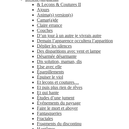
& Leçons & Coutures II
Ajours
Anima(s) version(s)
Camar(a)de
Claire errance
Couches
D’un jour à un autre je vivrais autre
Demain l’apparence occultera l’apparition
Déplier les silences
Des disparitions avec vent et lampe
Désarmée désarmante
Dis solution, maman, dis
Else avec elle
Éparpillements
Épuiser le viol
Et leçons et coutures…
Et puis plus rien de rêves
Et qui hante
Études d’une jument
Événements du paysage
Faire le mort et aboyer
Fantasqueries
Fractales
Fragments du discontinu
Hantômes