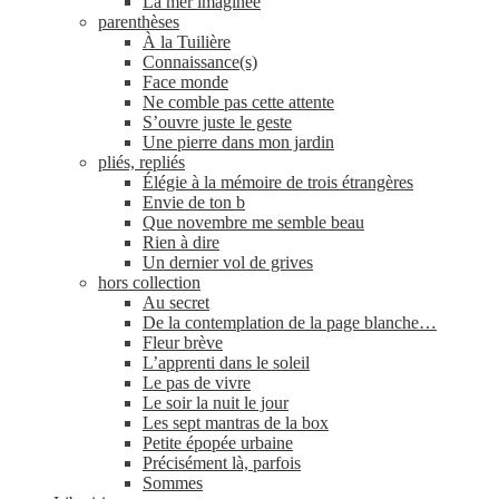
La mer imaginée
parenthèses
À la Tuilière
Connaissance(s)
Face monde
Ne comble pas cette attente
S’ouvre juste le geste
Une pierre dans mon jardin
pliés, repliés
Élégie à la mémoire de trois étrangères
Envie de ton b
Que novembre me semble beau
Rien à dire
Un dernier vol de grives
hors collection
Au secret
De la contemplation de la page blanche…
Fleur brève
L’apprenti dans le soleil
Le pas de vivre
Le soir la nuit le jour
Les sept mantras de la box
Petite épopée urbaine
Précisément là, parfois
Sommes