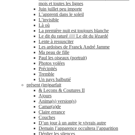
mois et toutes les lignes
Juin juillet peu importe
L’apprenti dans le soleil
L’invisible
Là où
La première nuit est toujours blanche
Le dit du raturé ///// Le dit du lézardé
Lente à ressusciter
Les ardoises de Franck André Jamme
Ma peau de fille
Paul les oiseaux (portrait)
Photos volées
Précipités
Tremble
Un pays balbutié
présent (im)parfait
& Leçons & Coutures II
Ajours
Anima(s) version(s)
Camar(a)de
Claire errance
Couches
D’un jour à un autre je vivrais autre
Demain l’apparence occultera l’apparition
Déplier les silences