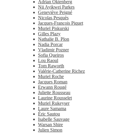
Adrian Oktenberg
Nii Ayikwei Parkes
Geneviève Peigné
Nicolas Pesquès
Jacques-​François Piquet
Muriel Piskurski
Gilles Plazy
Nathalie B. Plon
Nadia Porcar
Vladimir Pozner
Sofia Queiros
Lou Raoul
Tom Raworth
Valérie-​Catherine Richez
Muriel Roche
Jacques Roman
Erwann Rougé
Juliette Rousseau
Laurine Rousselet
Muriel Rukeyser
Laure Samama
Éric Sautou
Isabelle Sauvage
Warsan Shire
Julien Simon