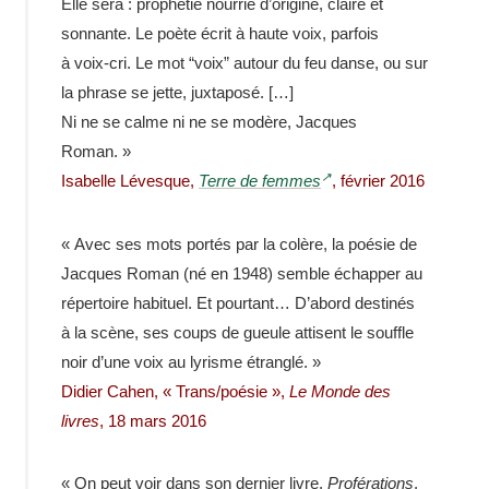
Elle sera : prophé­tie nour­rie d’origine, claire et
sonnante. Le poète écrit à haute voix, parfois
à voix-​cri. Le mot “voix” autour du feu danse, ou sur
la phrase se jette, juxtaposé. […]
Ni ne se calme ni ne se modère, Jacques
Roman. »
Isabelle Lévesque,
Terre de femmes
, février 2016
« Avec ses mots portés par la colère, la poésie de
Jacques Roman (né en 1948) semble échap­per au
réper­toire habi­tuel. Et pour­tant… D’abord desti­nés
à la scène, ses coups de gueule attisent le souffle
noir d’une voix au lyrisme étranglé. »
Didier Cahen, « Trans/​poésie »,
Le Monde des
livres
, 18 mars 2016
« On peut voir dans son dernier livre,
Profé­ra­tions
,