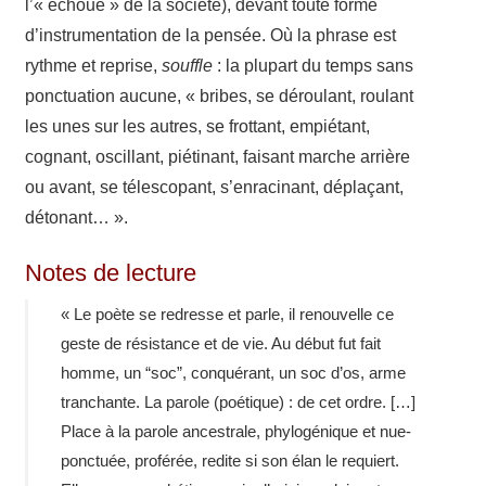
l’« échoué » de la société), devant toute forme
d’instrumentation de la pensée. Où la phrase est
rythme et reprise,
souffle
: la plupart du temps sans
ponc­tua­tion aucune, « bribes, se dérou­lant, roulant
les unes sur les autres, se frot­tant, empié­tant,
cognant, oscil­lant, piéti­nant, faisant marche arrière
ou avant, se téles­co­pant, s’enracinant, dépla­çant,
détonant… ».
Notes de lecture
« Le poète se redresse et parle, il renou­velle ce
geste de résis­tance et de vie. Au début fut fait
homme, un “soc”, conqué­rant, un soc d’os, arme
tran­chante. La parole (poétique) : de cet ordre. […]
Place à la parole ances­trale, phylo­gé­nique et nue-​
ponctuée, profé­rée, redite si son élan le requiert.