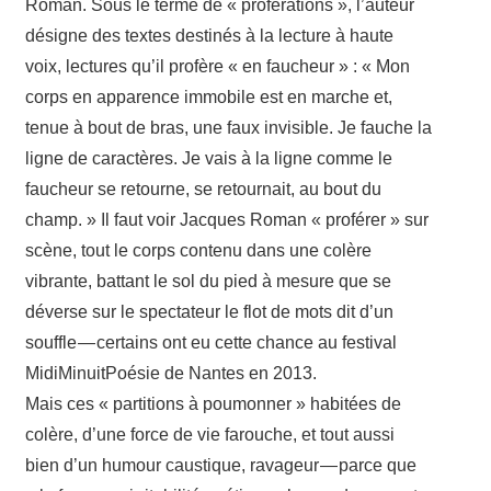
Roman. Sous le terme de « profé­ra­tions », l’auteur
désigne des textes desti­nés à la lecture à haute
voix, lectures qu’il profère « en faucheur » : « Mon
corps en appa­rence immo­bile est en marche et,
tenue à bout de bras, une faux invi­sible. Je fauche la
ligne de carac­tères. Je vais à la ligne comme le
faucheur se retourne, se retour­nait, au bout du
champ. » Il faut voir Jacques Roman « profé­rer » sur
scène, tout le corps contenu dans une colère
vibrante, battant le sol du pied à mesure que se
déverse sur le spec­ta­teur le flot de mots dit d’un
souffle — certains ont eu cette chance au festi­val
Midi­Mi­nuit­Poé­sie de Nantes en 2013.
Mais ces « parti­tions à poumon­ner » habi­tées de
colère, d’une force de vie farouche, et tout aussi
bien d’un humour caus­tique, rava­geur — parce que