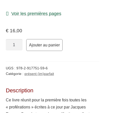
enfant
Contact
Voir les premières pages
€
16,00
quantité
Ajouter au panier
de
Proférations
UGS :
978-2-917751-59-6
Catégorie :
présent (im)parfait
Description
Ce livre réunit pour la première fois toutes les
« profé­ra­tions » écrites à ce jour par Jacques