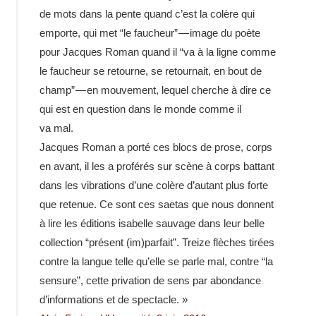
de mots dans la pente quand c’est la colère qui
emporte, qui met “le faucheur” — image du poète
pour Jacques Roman quand il “va à la ligne comme
le faucheur se retourne, se retour­nait, en bout de
champ” — en mouve­ment, lequel cherche à dire ce
qui est en ques­tion dans le monde comme il
va mal.
Jacques Roman a porté ces blocs de prose, corps
en avant, il les a profé­rés sur scène à corps battant
dans les vibra­tions d’une colère d’autant plus forte
que rete­nue. Ce sont ces saetas que nous donnent
à lire les éditions isabelle sauvage dans leur belle
collec­tion “présent (im)parfait”. Treize flèches tirées
contre la langue telle qu’elle se parle mal, contre “la
sensure”, cette priva­tion de sens par abon­dance
d’informations et de spectacle. »