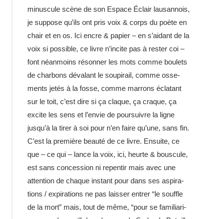
minus­cule scène de son Espace Éclair lausan­nois,
je suppose qu’ils ont pris voix & corps du poète en
chair et en os. Ici encre & papier – en s’aidant de la
voix si possible, ce livre n’incite pas à rester coi –
font néan­moins réson­ner les mots comme boulets
de char­bons déva­lant le soupi­rail, comme osse­
ments jetés à la fosse, comme marrons écla­tant
sur le toit, c’est dire si ça claque, ça craque, ça
excite les sens et l’envie de pour­suivre la ligne
jusqu’à la tirer à soi pour n’en faire qu’une, sans fin.
C’est la première beauté de ce livre. Ensuite, ce
que – ce qui – lance la voix, ici, heurte & bous­cule,
est sans conces­sion ni repen­tir mais avec une
atten­tion de chaque instant pour dans ses aspi­ra­
tions / expi­ra­tions ne pas lais­ser entrer “le souffle
de la mort” mais, tout de même, “pour se fami­lia­ri­