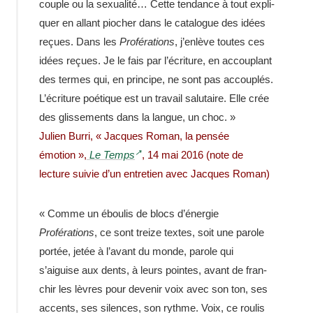
couple ou la sexua­lité… Cette tendance à tout expli­
quer en allant piocher dans le cata­logue des idées
reçues. Dans les
Profé­ra­tions
, j’enlève toutes ces
idées reçues. Je le fais par l’écriture, en accou­plant
des termes qui, en prin­cipe, ne sont pas accou­plés.
L’écriture poétique est un travail salu­taire. Elle crée
des glis­se­ments dans la langue, un choc. »
Julien Burri, « Jacques Roman, la pensée
émotion »,
Le Temps
, 14 mai 2016 (note de
lecture suivie d’un entre­tien avec Jacques Roman)
« Comme un ébou­lis de blocs d’énergie
Profé­ra­tions
, ce sont treize textes, soit une parole
portée, jetée à l’avant du monde, parole qui
s’aiguise aux dents, à leurs pointes, avant de fran­
chir les lèvres pour deve­nir voix avec son ton, ses
accents, ses silences, son rythme. Voix, ce roulis