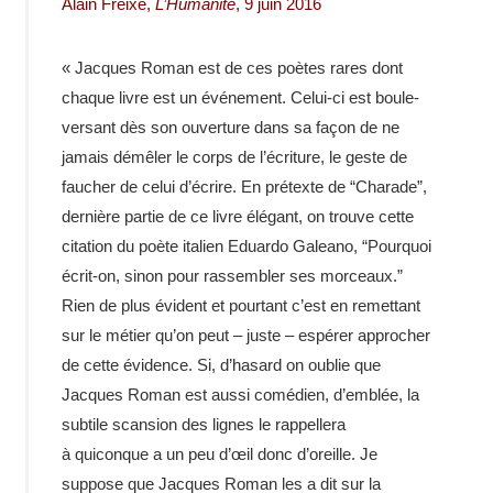
Alain Freixe,
L’Humanité
, 9 juin 2016
« Jacques Roman est de ces poètes rares dont
chaque livre est un événe­ment. Celui-​ci est boule­
ver­sant dès son ouver­ture dans sa façon de ne
jamais démê­ler le corps de l’écriture, le geste de
faucher de celui d’écrire. En prétexte de “Charade”,
dernière partie de ce livre élégant, on trouve cette
cita­tion du poète italien Eduardo Galeano, “Pour­quoi
écrit-​on, sinon pour rassem­bler ses morceaux.”
Rien de plus évident et pour­tant c’est en remet­tant
sur le métier qu’on peut – juste – espé­rer appro­cher
de cette évidence. Si, d’hasard on oublie que
Jacques Roman est aussi comé­dien, d’emblée, la
subtile scan­sion des lignes le rappel­lera
à quiconque a un peu d’œil donc d’oreille. Je
suppose que Jacques Roman les a dit sur la