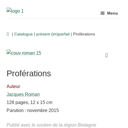
Aller
Aller
Menu
à
au
la
contenu
Ouvrir
Auteurs
navigation
|
Catalogue
|
présent (im)parfait
| Proférations
le
menu
Ouvrir
enfant
Catalogue
le
menu
🔍
Ouvrir
enfant
Proférations
Livres d’artiste
le
menu
Auteur
Ouvrir
enfant
Librairies
Jacques Roman
le
128 pages, 12 x 15 cm
menu
Parution : novembre 2015
Ouvrir
enfant
Pour aller plus loin…
le
Publié avec le soutien de la région Bretagne
menu