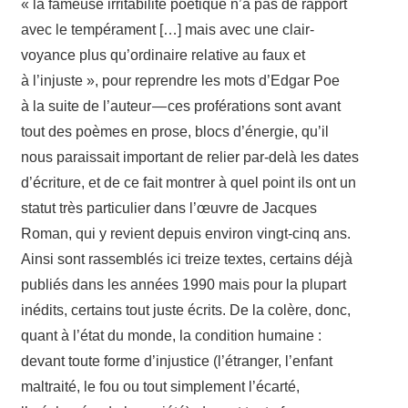
« la fameuse irri­ta­bi­lité poétique n’a pas de rapport
avec le tempé­ra­ment […] mais avec une clair­
voyance plus qu’ordinaire rela­tive au faux et
à l’injuste », pour reprendre les mots d’Edgar Poe
à la suite de l’auteur — ces profé­ra­tions sont avant
tout des poèmes en prose, blocs d’énergie, qu’il
nous parais­sait impor­tant de relier par-​delà les dates
d’écriture, et de ce fait montrer à quel point ils ont un
statut très parti­cu­lier dans l’œuvre de Jacques
Roman, qui y revient depuis envi­ron vingt-​cinq ans.
Ainsi sont rassem­blés ici treize textes, certains déjà
publiés dans les années 1990 mais pour la plupart
inédits, certains tout juste écrits. De la colère, donc,
quant à l’état du monde, la condi­tion humaine :
devant toute forme d’injustice (l’étranger, l’enfant
maltraité, le fou ou tout simple­ment l’écarté,