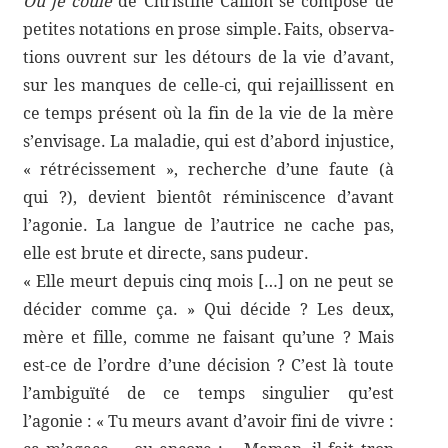
Ou je coule
de Chris­tine Caillon se compose de
petites nota­tions en prose simple. Faits, obser­va­
tions ouvrent sur les détours de la vie d’avant,
sur les manques de celle-​ci, qui rejaillissent en
ce temps présent où la fin de la vie de la mère
s’envisage. La mala­die, qui est d’abord injus­tice,
« rétré­cis­se­ment », recherche d’une faute (à
qui ?), devient bien­tôt rémi­nis­cence d’avant
l’agonie. La langue de l’autrice ne cache pas,
elle est brute et directe, sans pudeur.
« Elle meurt depuis cinq mois […] on ne peut se
déci­der comme ça. » Qui décide ? Les deux,
mère et fille, comme ne faisant qu’une ? Mais
est-​ce de l’ordre d’une déci­sion ? C’est là toute
l’ambiguïté de ce temps singu­lier qu’est
l’agonie : « Tu meurs avant d’avoir fini de vivre :