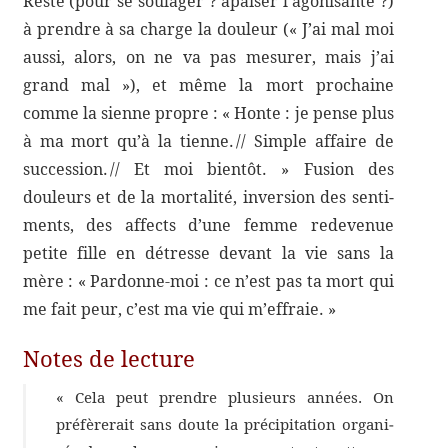
Reste (pour se soula­ger ? apai­ser l’agonisante ?)
à prendre à sa charge la douleur (« J’ai mal moi
aussi, alors, on ne va pas mesu­rer, mais j’ai
grand mal »), et même la mort prochaine
comme la sienne propre : « Honte : je pense plus
à ma mort qu’à la tienne. // Simple affaire de
succes­sion. // Et moi bien­tôt. » Fusion des
douleurs et de la morta­lité, inver­sion des senti­
ments, des affects d’une femme rede­ve­nue
petite fille en détresse devant la vie sans la
mère : « Pardonne-​moi : ce n’est pas ta mort qui
me fait peur, c’est ma vie qui m’effraie. »
Notes de lecture
« Cela peut prendre plusieurs années. On
préfè­re­rait sans doute la préci­pi­ta­tion orga­ni­