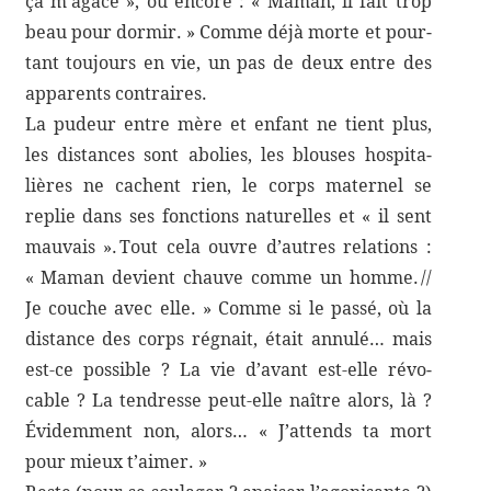
ça m’agace », ou encore : « Maman, il fait trop
beau pour dormir. » Comme déjà morte et pour­
tant toujours en vie, un pas de deux entre des
appa­rents contraires.
La pudeur entre mère et enfant ne tient plus,
les distances sont abolies, les blouses hospi­ta­
lières ne cachent rien, le corps mater­nel se
replie dans ses fonc­tions natu­relles et « il sent
mauvais ». Tout cela ouvre d’autres rela­tions :
« Maman devient chauve comme un homme. //
Je couche avec elle. » Comme si le passé, où la
distance des corps régnait, était annulé… mais
est-​ce possible ? La vie d’avant est-​elle révo­
cable ? La tendresse peut-​elle naître alors, là ?
Évidem­ment non, alors… « J’attends ta mort
pour mieux t’aimer. »