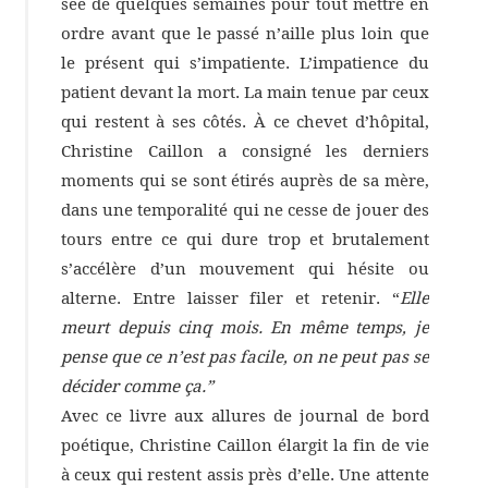
sée de quelques semaines pour tout mettre en
ordre avant que le passé n’aille plus loin que
le présent qui s’impatiente. L’impatience du
patient devant la mort. La main tenue par ceux
qui restent à ses côtés. À ce chevet d’hôpital,
Chris­tine Caillon a consi­gné les derniers
moments qui se sont étirés auprès de sa mère,
dans une tempo­ra­lité qui ne cesse de jouer des
tours entre ce qui dure trop et bruta­le­ment
s’accélère d’un mouve­ment qui hésite ou
alterne. Entre lais­ser filer et rete­nir. “
Elle
meurt depuis cinq mois. En même temps, je
pense que ce n’est pas facile, on ne peut pas se
déci­der comme ça.”
Avec ce livre aux allures de jour­nal de bord
poétique, Chris­tine Caillon élar­git la fin de vie
à ceux qui restent assis près d’elle. Une attente