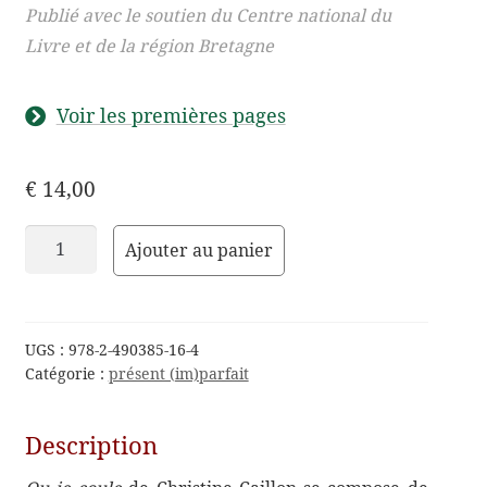
Publié avec le soutien du Centre national du
Livre et de la région Bretagne
Voir les premières pages
€
14,00
quantité
Ajouter au panier
de
Ou
je
coule
UGS :
978-2-490385-16-4
Catégorie :
présent (im)parfait
Description