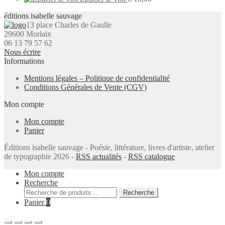
éditions isabelle sauvage
13 place Charles de Gaulle
29600 Morlaix
06 13 79 57 62
Nous écrire
Informations
Mentions légales – Politique de confidentialité
Conditions Générales de Vente (CGV)
Mon compte
Mon compte
Panier
Éditions isabelle sauvage - Poésie, littérature, livres d'artiste, atelier
de typographie 2026 -
RSS actualités
-
RSS catalogue
Mon compte
Recherche
Recherche
Recherche
pour :
Panier
0