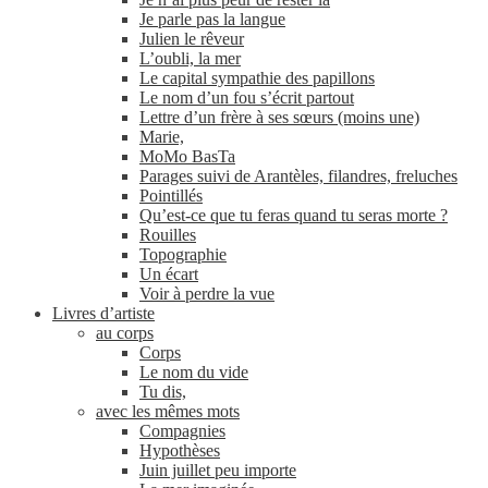
Je parle pas la langue
Julien le rêveur
L’oubli, la mer
Le capital sympathie des papillons
Le nom d’un fou s’écrit partout
Lettre d’un frère à ses sœurs (moins une)
Marie,
MoMo BasTa
Parages suivi de Arantèles, filandres, freluches
Pointillés
Qu’est-ce que tu feras quand tu seras morte ?
Rouilles
Topographie
Un écart
Voir à perdre la vue
Livres d’artiste
au corps
Corps
Le nom du vide
Tu dis,
avec les mêmes mots
Compagnies
Hypothèses
Juin juillet peu importe