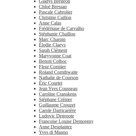
Gladys Brégeon
Chloé Bressan
Pascale Cabrolier
Christine Caillon
Anne Calas
Frédérique de Carvalho
Stéphanie Chaillou
Marc Charpin
Élodie Claeys
Sarah Clément
Maryvonne Coat
Benoit Colboc
Fleur Cormier
Roland Cornthwaite
Nathalie de Courson
Éric Courtet
Jean Yves Cousseau
Caroline Cranskens
Stéphane Crémer
Guillaume Crouzet
Carole Darricarrère
Ludovic Degroote
Françoise Louise Demorgny
Anne Desplantez
Yves di Manno