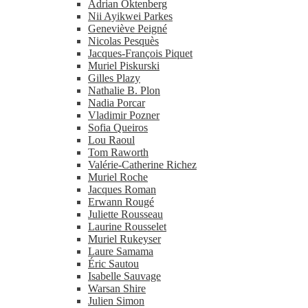
Adrian Oktenberg
Nii Ayikwei Parkes
Geneviève Peigné
Nicolas Pesquès
Jacques-​François Piquet
Muriel Piskurski
Gilles Plazy
Nathalie B. Plon
Nadia Porcar
Vladimir Pozner
Sofia Queiros
Lou Raoul
Tom Raworth
Valérie-​Catherine Richez
Muriel Roche
Jacques Roman
Erwann Rougé
Juliette Rousseau
Laurine Rousselet
Muriel Rukeyser
Laure Samama
Éric Sautou
Isabelle Sauvage
Warsan Shire
Julien Simon