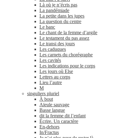
Là où je n’écris pas
La pandémiade
La petite dans les jupes
La question du centre
Le banc
Le chant de la femme d’argile
Le testament du pas assez
Le transi des jours
Les caduques
Les carnets du chorégraphe
Les cavités
Les indications pour le corps
Les jours où Else
Lettres au corps
Lieu l’autre
M
singuliers pluriel
À bout
Aïeule sauvage
Basse langue
dit la femme dit l’enfant
Écrire. Un caractère
En-​dehors
In/​Fractus
Je n’ai plus peur de rester là