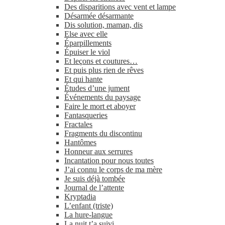
Des disparitions avec vent et lampe
Désarmée désarmante
Dis solution, maman, dis
Else avec elle
Éparpillements
Épuiser le viol
Et leçons et coutures…
Et puis plus rien de rêves
Et qui hante
Études d’une jument
Événements du paysage
Faire le mort et aboyer
Fantasqueries
Fractales
Fragments du discontinu
Hantômes
Honneur aux serrures
Incantation pour nous toutes
J’ai connu le corps de ma mère
Je suis déjà tombée
Journal de l’attente
Kryptadia
L’enfant (triste)
La hure-​langue
La nuit t’a suivi