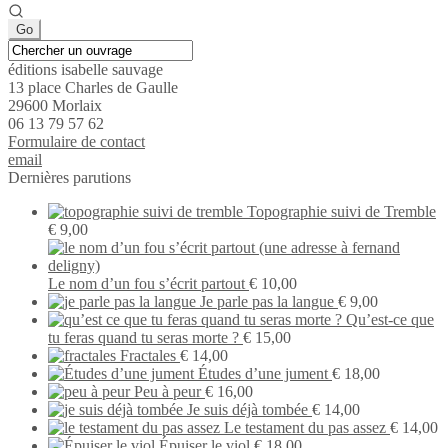
éditions isabelle sauvage
13 place Charles de Gaulle
29600 Morlaix
06 13 79 57 62
Formu­laire de contact
email
Dernières parutions
Topographie suivi de Tremble
€
9,00
Le nom d’un fou s’écrit partout
€
10,00
Je parle pas la langue
€
9,00
Qu’est-ce que
tu feras quand tu seras morte ?
€
15,00
Fractales
€
14,00
Études d’une jument
€
18,00
Peu à peur
€
16,00
Je suis déjà tombée
€
14,00
Le testament du pas assez
€
14,00
Épuiser le viol
€
18,00