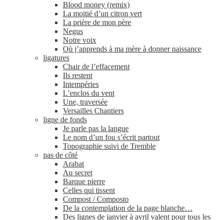
Blood money (remix)
La moitié d’un citron vert
La prière de mon père
Negus
Notre voix
Où j’apprends à ma mère à donner naissance
ligatures
Chair de l’effacement
Ils restent
Intempéries
L’enclos du vent
Une, traversée
Versailles Chantiers
ligne de fonds
Je parle pas la langue
Le nom d’un fou s’écrit partout
Topographie suivi de Tremble
pas de côté
Arabat
Au secret
Barque pierre
Celles qui tissent
Compost / Composto
De la contemplation de la page blanche…
Des lignes de janvier à avril valent pour tous les