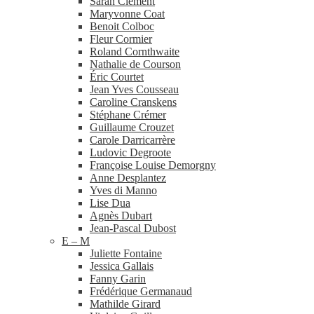
Sarah Clément
Maryvonne Coat
Benoit Colboc
Fleur Cormier
Roland Cornthwaite
Nathalie de Courson
Éric Courtet
Jean Yves Cousseau
Caroline Cranskens
Stéphane Crémer
Guillaume Crouzet
Carole Darricarrère
Ludovic Degroote
Françoise Louise Demorgny
Anne Desplantez
Yves di Manno
Lise Dua
Agnès Dubart
Jean-​Pascal Dubost
E – M
Juliette Fontaine
Jessica Gallais
Fanny Garin
Frédérique Germanaud
Mathilde Girard