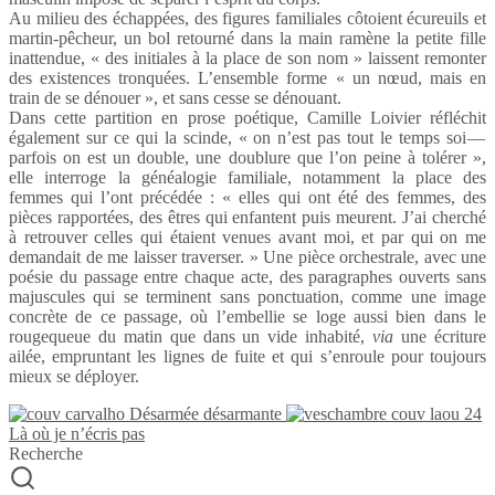
Au milieu des échap­pées, des figures fami­liales côtoient écureuils et
martin-​pêcheur, un bol retourné dans la main ramène la petite fille
inat­ten­due, « des initiales à la place de son nom » laissent remon­ter
des exis­tences tron­quées. L’ensemble forme « un nœud, mais en
train de se dénouer », et sans cesse se dénouant.
Dans cette parti­tion en prose poétique, Camille Loivier réflé­chit
égale­ment sur ce qui la scinde, « on n’est pas tout le temps soi —
parfois on est un double, une doublure que l’on peine à tolé­rer »,
elle inter­roge la généa­lo­gie fami­liale, notam­ment la place des
femmes qui l’ont précé­dée : « elles qui ont été des femmes, des
pièces rappor­tées, des êtres qui enfantent puis meurent. J’ai cher­ché
à retrou­ver celles qui étaient venues avant moi, et par qui on me
deman­dait de me lais­ser traver­ser. » Une pièce orches­trale, avec une
poésie du passage entre chaque acte, des para­graphes ouverts sans
majus­cules qui se terminent sans ponc­tua­tion, comme une image
concrète de ce passage, où l’embellie se loge aussi bien dans le
rouge­queue du matin que dans un vide inha­bité,
via
une écri­ture
ailée, emprun­tant les lignes de fuite et qui s’enroule pour toujours
mieux se déployer.
Désarmée désarmante
Là où je n’écris pas
Recherche