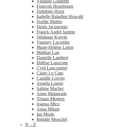
Violaine Guillerm
François Heusbourg
Delphine Horst
Isabelle Baladine Howald
Noëlle Mathis
Denis Jacquemin
Franck André Jamme
Stéphane Korvin
Vianney Lacombe
Marie-​Hélène Lafon
Mathias Lair
Danielle Lambert
Hélène Lanscotte
Cyril Laucournet
Claire Le Cam
Camille Loivier
Angela Lugrin
Sabine Macher
Anne Malaprade
Tristan Mertens
Joanna Mico
Anna Milani
Ian Monk
Brigitte Mouchel
N – Z