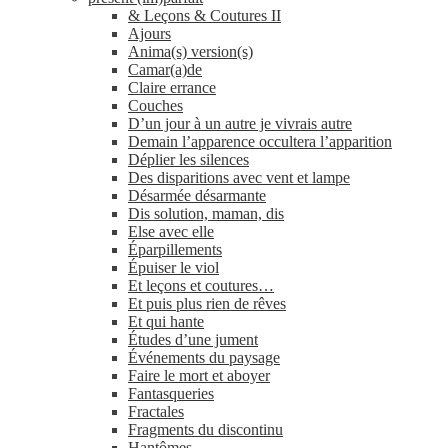
& Leçons & Coutures II
Ajours
Anima(s) version(s)
Camar(a)de
Claire errance
Couches
D’un jour à un autre je vivrais autre
Demain l’apparence occultera l’apparition
Déplier les silences
Des disparitions avec vent et lampe
Désarmée désarmante
Dis solution, maman, dis
Else avec elle
Éparpillements
Épuiser le viol
Et leçons et coutures…
Et puis plus rien de rêves
Et qui hante
Études d’une jument
Événements du paysage
Faire le mort et aboyer
Fantasqueries
Fractales
Fragments du discontinu
Hantômes