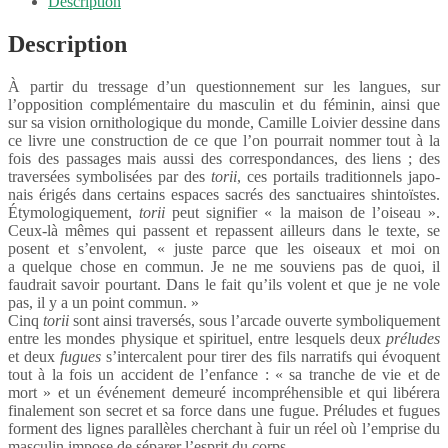
Description
Description
À partir du tres­sage d’un ques­tion­ne­ment sur les langues, sur
l’opposition complé­men­taire du mascu­lin et du fémi­nin, ainsi que
sur sa vision orni­tho­lo­gique du monde, Camille Loivier dessine dans
ce livre une construc­tion de ce que l’on pour­rait nommer tout à la
fois des passages mais aussi des corres­pon­dances, des liens ; des
traver­sées symbo­li­sées par des
torii
, ces portails tradi­tion­nels japo­
nais érigés dans certains espaces sacrés des sanc­tuaires shin­toïstes.
Étymo­lo­gi­que­ment,
torii
peut signi­fier « la maison de l’oiseau ».
Ceux-​là mêmes qui passent et repassent ailleurs dans le texte, se
posent et s’envolent, « juste parce que les oiseaux et moi on
a quelque chose en commun. Je ne me souviens pas de quoi, il
faudrait savoir pour­tant. Dans le fait qu’ils volent et que je ne vole
pas, il y a un point commun. »
Cinq
torii
sont ainsi traver­sés, sous l’arcade ouverte symbo­li­que­ment
entre les mondes physique et spiri­tuel, entre lesquels deux
préludes
et deux
fugues
s’intercalent pour tirer des fils narra­tifs qui évoquent
tout à la fois un acci­dent de l’enfance : « sa tranche de vie et de
mort » et un événe­ment demeuré incom­pré­hen­sible et qui libé­rera
fina­le­ment son secret et sa force dans une fugue. Préludes et fugues
forment des lignes paral­lèles cher­chant à fuir un réel où l’emprise du
mascu­lin impose de sépa­rer l’esprit du corps.