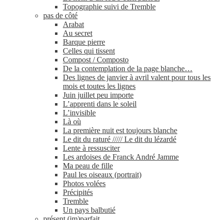
Topographie suivi de Tremble
pas de côté
Arabat
Au secret
Barque pierre
Celles qui tissent
Compost / Composto
De la contemplation de la page blanche…
Des lignes de janvier à avril valent pour tous les
mois et toutes les lignes
Juin juillet peu importe
L’apprenti dans le soleil
L’invisible
Là où
La première nuit est toujours blanche
Le dit du raturé ///// Le dit du lézardé
Lente à ressusciter
Les ardoises de Franck André Jamme
Ma peau de fille
Paul les oiseaux (portrait)
Photos volées
Précipités
Tremble
Un pays balbutié
présent (im)parfait