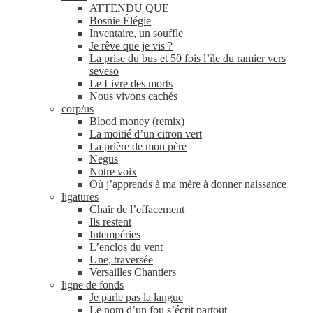
ATTENDU QUE
Bosnie Élégie
Inventaire, un souffle
Je rêve que je vis ?
La prise du bus et 50 fois l’île du ramier vers
seveso
Le Livre des morts
Nous vivons cachés
corp/​us
Blood money (remix)
La moitié d’un citron vert
La prière de mon père
Negus
Notre voix
Où j’apprends à ma mère à donner naissance
ligatures
Chair de l’effacement
Ils restent
Intempéries
L’enclos du vent
Une, traversée
Versailles Chantiers
ligne de fonds
Je parle pas la langue
Le nom d’un fou s’écrit partout