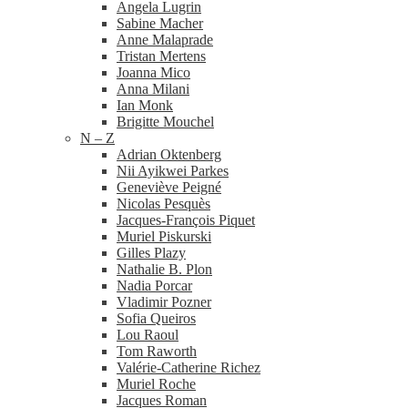
Angela Lugrin
Sabine Macher
Anne Malaprade
Tristan Mertens
Joanna Mico
Anna Milani
Ian Monk
Brigitte Mouchel
N – Z
Adrian Oktenberg
Nii Ayikwei Parkes
Geneviève Peigné
Nicolas Pesquès
Jacques-​François Piquet
Muriel Piskurski
Gilles Plazy
Nathalie B. Plon
Nadia Porcar
Vladimir Pozner
Sofia Queiros
Lou Raoul
Tom Raworth
Valérie-​Catherine Richez
Muriel Roche
Jacques Roman