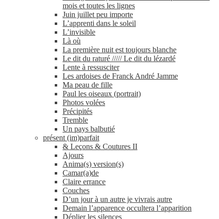
mois et toutes les lignes
Juin juillet peu importe
L’apprenti dans le soleil
L’invisible
Là où
La première nuit est toujours blanche
Le dit du raturé ///// Le dit du lézardé
Lente à ressusciter
Les ardoises de Franck André Jamme
Ma peau de fille
Paul les oiseaux (portrait)
Photos volées
Précipités
Tremble
Un pays balbutié
présent (im)parfait
& Leçons & Coutures II
Ajours
Anima(s) version(s)
Camar(a)de
Claire errance
Couches
D’un jour à un autre je vivrais autre
Demain l’apparence occultera l’apparition
Déplier les silences