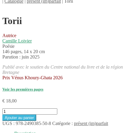
|
Catalogue
|
présent (im)parfait
| Torii
Torii
Autrice
Camille Loivier
Poésie
146 pages, 14 x 20 cm
Parution : juin 2025
Publié avec le soutien du Centre national du livre et de la région
Bretagne
Prix Vénus Khoury-Ghata 2026
Voir les premières pages
€
18,00
quantité
de
Ajouter au panier
Torii
UGS :
978-2490385-50-8
Catégorie :
présent (im)parfait