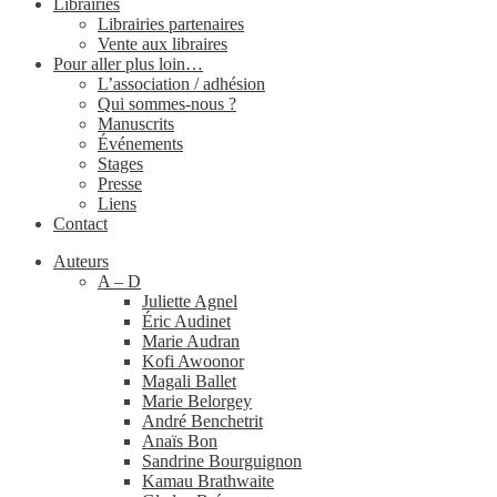
Librairies
Librairies partenaires
Vente aux libraires
Pour aller plus loin…
L’association / adhésion
Qui sommes-​nous ?
Manuscrits
Événements
Stages
Presse
Liens
Contact
Auteurs
A – D
Juliette Agnel
Éric Audinet
Marie Audran
Kofi Awoonor
Magali Ballet
Marie Belorgey
André Benchetrit
Anaïs Bon
Sandrine Bourguignon
Kamau Brathwaite