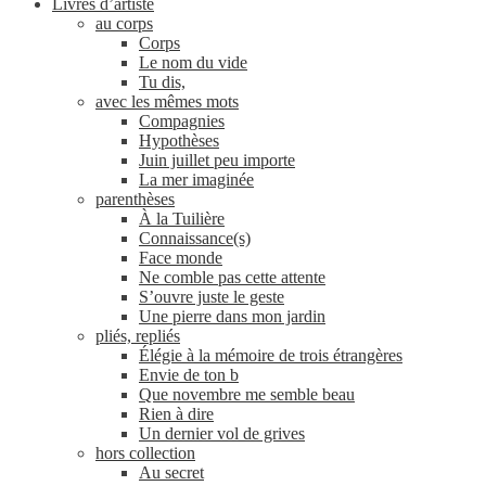
Livres d’artiste
au corps
Corps
Le nom du vide
Tu dis,
avec les mêmes mots
Compagnies
Hypothèses
Juin juillet peu importe
La mer imaginée
parenthèses
À la Tuilière
Connaissance(s)
Face monde
Ne comble pas cette attente
S’ouvre juste le geste
Une pierre dans mon jardin
pliés, repliés
Élégie à la mémoire de trois étrangères
Envie de ton b
Que novembre me semble beau
Rien à dire
Un dernier vol de grives
hors collection
Au secret