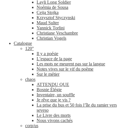
Layli Long Soldier
Noémia de Sousa
Ceija Stojka
Krzysztof Styczynski
Maud Sulter
Yannick Torlini
Christiane Veschambre
Christian Vogels
Catalogue
120°
Il y a poésie
L’espace de la page
Les mots ne meurent pas sur la langue
Notes vives sur le vif du poème
Sur le métier
chaos
ATTENDU QUE
Bosnie Élégie
Inventaire, un souffle
Je rêve que je vis ?
La prise du bus et 50 fois l’île du ramier vers
seveso
Le Livre des morts
Nous vivons cachés
corp/​us