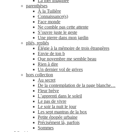
La mer imaginée
parenthèses
À la Tuilière
Connaissance(s)
Face monde
Ne comble pas cette attente
S’ouvre juste le geste
Une pierre dans mon jardin
pliés, repliés
Élégie à la mémoire de trois étrangères
Envie de ton b
Que novembre me semble beau
Rien à dire
Un dernier vol de grives
hors collection
Au secret
De la contemplation de la page blanche…
Fleur brève
L’apprenti dans le soleil
Le pas de vivre
Le soir la nuit le jour
Les sept mantras de la box
Petite épopée urbaine
Précisément là, parfois
Sommes