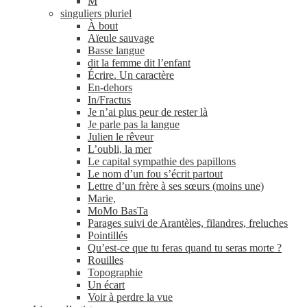
M
singuliers pluriel
À bout
Aïeule sauvage
Basse langue
dit la femme dit l’enfant
Écrire. Un caractère
En-​dehors
In/​Fractus
Je n’ai plus peur de rester là
Je parle pas la langue
Julien le rêveur
L’oubli, la mer
Le capital sympathie des papillons
Le nom d’un fou s’écrit partout
Lettre d’un frère à ses sœurs (moins une)
Marie,
MoMo BasTa
Parages suivi de Arantèles, filandres, freluches
Pointillés
Qu’est-ce que tu feras quand tu seras morte ?
Rouilles
Topographie
Un écart
Voir à perdre la vue