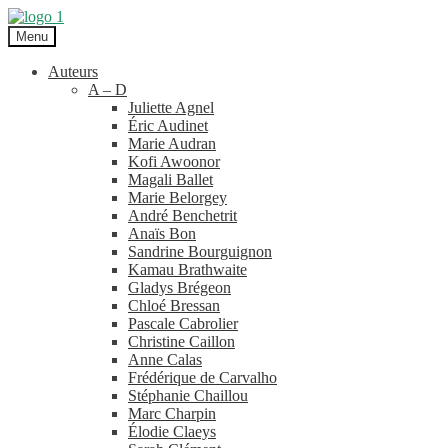
Aller
Aller
à
au
Menu
la
contenu
navigation
Auteurs
A – D
Juliette Agnel
Éric Audinet
Marie Audran
Kofi Awoonor
Magali Ballet
Marie Belorgey
André Benchetrit
Anaïs Bon
Sandrine Bourguignon
Kamau Brathwaite
Gladys Brégeon
Chloé Bressan
Pascale Cabrolier
Christine Caillon
Anne Calas
Frédérique de Carvalho
Stéphanie Chaillou
Marc Charpin
Élodie Claeys