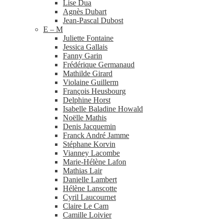
Lise Dua
Agnès Dubart
Jean-​Pascal Dubost
E – M
Juliette Fontaine
Jessica Gallais
Fanny Garin
Frédérique Germanaud
Mathilde Girard
Violaine Guillerm
François Heusbourg
Delphine Horst
Isabelle Baladine Howald
Noëlle Mathis
Denis Jacquemin
Franck André Jamme
Stéphane Korvin
Vianney Lacombe
Marie-​Hélène Lafon
Mathias Lair
Danielle Lambert
Hélène Lanscotte
Cyril Laucournet
Claire Le Cam
Camille Loivier