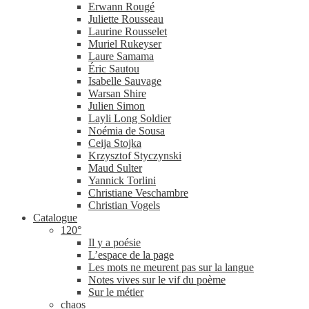
Erwann Rougé
Juliette Rousseau
Laurine Rousselet
Muriel Rukeyser
Laure Samama
Éric Sautou
Isabelle Sauvage
Warsan Shire
Julien Simon
Layli Long Soldier
Noémia de Sousa
Ceija Stojka
Krzysztof Styczynski
Maud Sulter
Yannick Torlini
Christiane Veschambre
Christian Vogels
Catalogue
120°
Il y a poésie
L’espace de la page
Les mots ne meurent pas sur la langue
Notes vives sur le vif du poème
Sur le métier
chaos